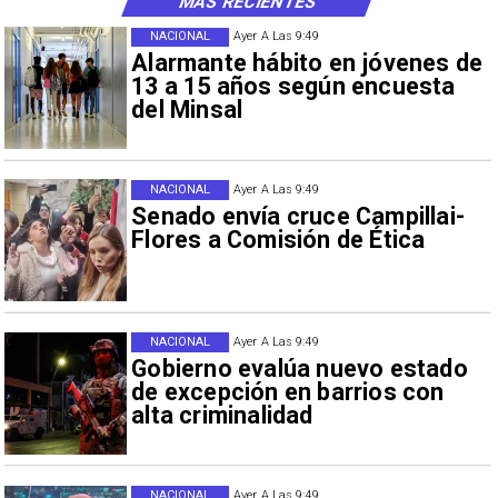
MÁS RECIENTES
NACIONAL
Ayer A Las 9:49
Alarmante hábito en jóvenes de
13 a 15 años según encuesta
del Minsal
NACIONAL
Ayer A Las 9:49
Senado envía cruce Campillai-
Flores a Comisión de Ética
NACIONAL
Ayer A Las 9:49
Gobierno evalúa nuevo estado
de excepción en barrios con
alta criminalidad
NACIONAL
Ayer A Las 9:49