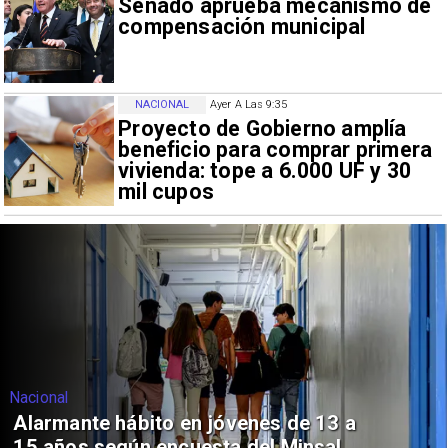
Senado aprueba mecanismo de
compensación municipal
NACIONAL
Ayer A Las 9:35
Proyecto de Gobierno amplía
beneficio para comprar primera
vivienda: tope a 6.000 UF y 30
mil cupos
Nacional
Alarmante hábito en jóvenes de 13 a
15 años según encuesta del Minsal