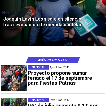
Nacional
Joaquín Lavín León sale en silencio
tras revocación de medida cautelar
MÁS RECIENTES
NACIONAL
Ayer A Las 12:40
Proyecto propone sumar
feriado el 17 de septiembre
para Fiestas Patrias
NACIONAL
Ayer A Las 12:40
IPC de julio aumenta 0,1% por