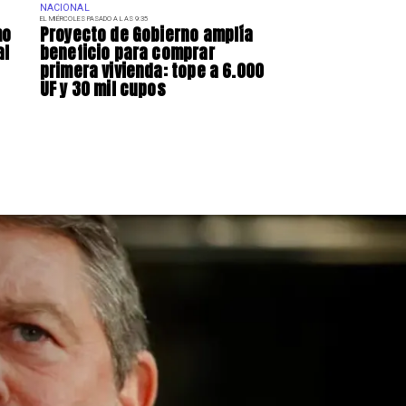
NACIONAL
EL MIÉRCOLES PASADO A LAS 9:35
mo
Proyecto de Gobierno amplía
al
beneficio para comprar
primera vivienda: tope a 6.000
UF y 30 mil cupos
spende construcción