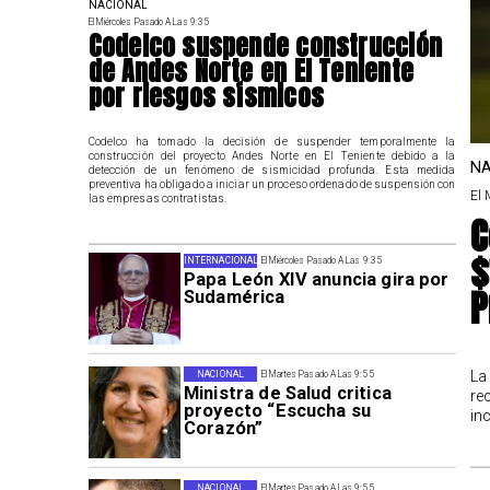
NACIONAL
El Miércoles Pasado A Las 9:35
Codelco suspende construcción
de Andes Norte en El Teniente
por riesgos sísmicos
Codelco ha tomado la decisión de suspender temporalmente la
construcción del proyecto Andes Norte en El Teniente debido a la
NA
detección de un fenómeno de sismicidad profunda. Esta medida
preventiva ha obligado a iniciar un proceso ordenado de suspensión con
El 
las empresas contratistas.
C
$
INTERNACIONAL
El Miércoles Pasado A Las 9:35
Papa León XIV anuncia gira por
P
Sudamérica
La
NACIONAL
El Martes Pasado A Las 9:55
Ministra de Salud critica
re
proyecto “Escucha su
in
Corazón”
NACIONAL
El Martes Pasado A Las 9:55