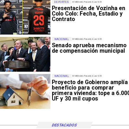
DEPORTES
El Miércoles Pasado A Las 9:35
Presentación de Vozinha en
Colo Colo: Fecha, Estadio y
Contrato
NACIONAL
El Miércoles Pasado A Las 9:35
Senado aprueba mecanismo
de compensación municipal
NACIONAL
El Miércoles Pasado A Las 9:35
Proyecto de Gobierno amplía
beneficio para comprar
primera vivienda: tope a 6.00
UF y 30 mil cupos
DESTACADOS