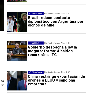
INTERNACIONAL
El Miércoles Pasado A Las 9:35
Brasil reduce contacto
diplomático con Argentina por
dichos de Milei
NACIONAL
El Miércoles Pasado A Las 9:35
Gobierno despacha a ley la
megarreforma: Alcaldes
recurrirán al TC
INTERNACIONAL
El Miércoles Pasado A Las 9:35
China restringe exportación de
drones a EEUU y sanciona
aza
empresas
por