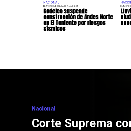
NACIONAL
NACIO
EL MIÉRCOLES PASADO A LAS 9:35
EL MIÉRCO
Codelco suspende
Lluv
construcción de Andes Norte
ciu
en El Teniente por riesgos
nunc
sísmicos