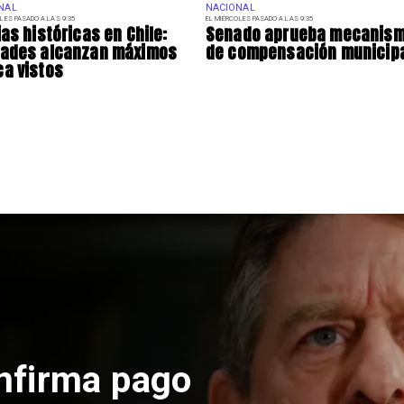
NAL
NACIONAL
LES PASADO A LAS 9:35
EL MIÉRCOLES PASADO A LAS 9:35
ias históricas en Chile:
Senado aprueba mecanis
dades alcanzan máximos
de compensación municip
a vistos
Nacional
Codelco su