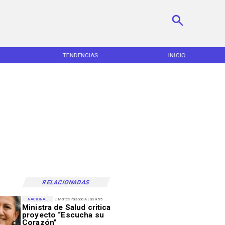
TENDENCIAS
INICIO
RELACIONADAS
NACIONAL
El Martes Pasado A Las 9:55
Ministra de Salud critica
proyecto “Escucha su
Corazón”