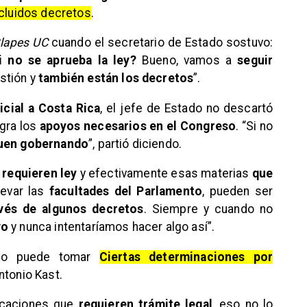
ncluidos decretos
.
lapes UC
cuando el secretario de Estado sostuvo:
 no se aprueba la ley?
Bueno, vamos a
seguir
stión y
también están los decretos
”.
icial a Costa Rica
, el jefe de Estado no descartó
ogra los
apoyos necesarios en el Congreso
. “Si no
guen gobernando
”, partió diciendo.
 requieren ley
y efectivamente esas materias
que
levar las
facultades del Parlamento
, pueden ser
avés de algunos decretos
. Siempre y cuando no
vo
y nunca intentaríamos hacer algo así”.
rno puede tomar
Ciertas determinaciones por
ntonio Kast.
icaciones que
requieren trámite legal
, eso no lo