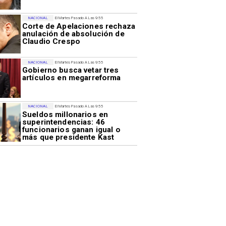
NACIONAL
El Martes Pasado A Las 9:55
Corte de Apelaciones rechaza
anulación de absolución de
Claudio Crespo
NACIONAL
El Martes Pasado A Las 9:55
Gobierno busca vetar tres
artículos en megarreforma
NACIONAL
El Martes Pasado A Las 9:55
Sueldos millonarios en
superintendencias: 46
funcionarios ganan igual o
más que presidente Kast