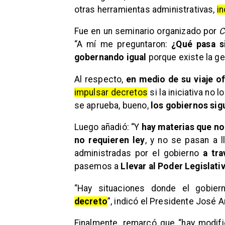
otras herramientas administrativas,
i
Fue en un seminario organizado por
C
“A mí me preguntaron:
¿Qué pasa si
gobernando igual
porque existe la ge
Al respecto,
en medio de su viaje of
impulsar decretos
si la iniciativa no l
se aprueba, bueno,
los gobiernos si
Luego añadió: “Y
hay materias que no
no requieren ley
, y no se pasan a l
administradas por el gobierno
a tr
pasemos a
Llevar al Poder Legislati
“Hay situaciones donde el gobie
decreto
”, indicó el Presidente José A
Finalmente, remarcó que “hay modif