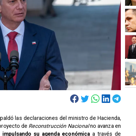
paldó las declaraciones del ministro de Hacienda,
l proyecto de
Reconstrucción Nacional
no avanza en
á impulsando su agenda económica
a través de