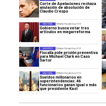
Corte de Apelaciones rechaza
anulación de absolución de
Claudio Crespo
NACIONAL
El Martes Pasado A Las 9:55
Gobierno busca vetar tres
artículos en megarreforma
DEPORTES
El Martes Pasado A Las 9:55
Fiscalía pide prisión preventiva
para Michael Clark en Caso
Sartor
NACIONAL
El Martes Pasado A Las 9:55
Sueldos millonarios en
superintendencias: 46
funcionarios ganan igual o más
que presidente Kast