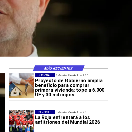
rte en El Teniente
 sísmicos
MÁS RECIENTES
NACIONAL
El Miércoles Pasado A Las 9:35
Proyecto de Gobierno amplía
beneficio para comprar
primera vivienda: tope a 6.000
UF y 30 mil cupos
DEPORTES
El Miércoles Pasado A Las 9:35
La Roja enfrentará a los
anfitriones del Mundial 2026