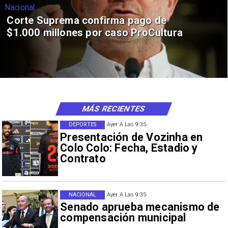
Nacional
Corte Suprema confirma pago de
$1.000 millones por caso ProCultura
MÁS RECIENTES
DEPORTES
Ayer A Las 9:35
Presentación de Vozinha en
Colo Colo: Fecha, Estadio y
Contrato
NACIONAL
Ayer A Las 9:35
Senado aprueba mecanismo de
compensación municipal