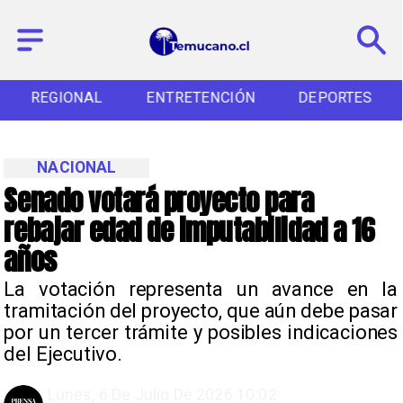
REGIONAL
ENTRETENCIÓN
DEPORTES
NACIONAL
Senado votará proyecto para
rebajar edad de imputabilidad a 16
años
La votación representa un avance en la
tramitación del proyecto, que aún debe pasar
por un tercer trámite y posibles indicaciones
del Ejecutivo.
Lunes, 6 De Julio De 2026 10:02