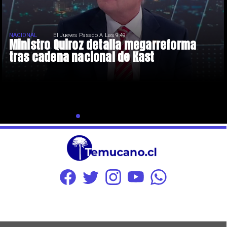
NACIONAL
El Jueves Pasado A Las 9:49
Ministro Quiroz detalla megarreforma
tras cadena nacional de Kast