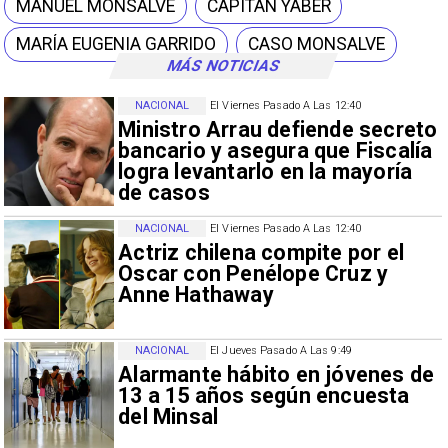
MANUEL MONSALVE
CAPITÁN YÁBER
MARÍA EUGENIA GARRIDO
CASO MONSALVE
MÁS NOTICIAS
NACIONAL
El Viernes Pasado A Las 12:40
Ministro Arrau defiende secreto
bancario y asegura que Fiscalía
logra levantarlo en la mayoría
de casos
NACIONAL
El Viernes Pasado A Las 12:40
Actriz chilena compite por el
Oscar con Penélope Cruz y
Anne Hathaway
NACIONAL
El Jueves Pasado A Las 9:49
Alarmante hábito en jóvenes de
13 a 15 años según encuesta
del Minsal