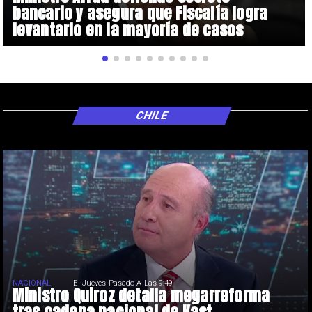
bancario y asegura que Fiscalía logra
levantarlo en la mayoría de casos
CHILE
NACIONAL
El Jueves Pasado A Las 9:49
Ministro Quiroz detalla megarreforma