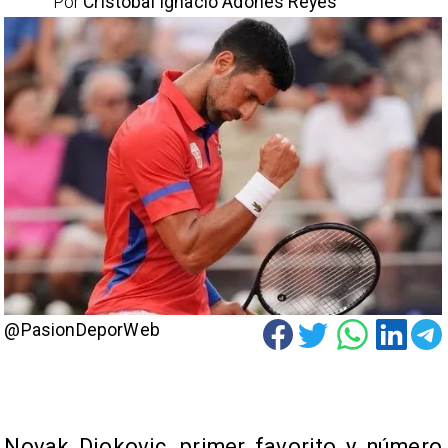
Por
Cristóbal Ignacio Adones Reyes
@PasionDeporWeb
Novak Djokovic, primer favorito y número