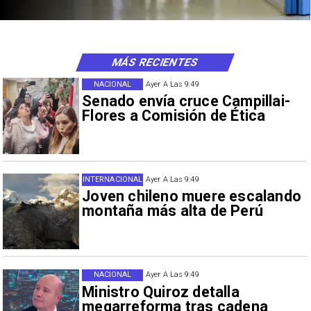
MÁS RECIENTES
NACIONAL
Ayer A Las 9:49
Senado envía cruce Campillai-
Flores a Comisión de Ética
INTERNACIONAL
Ayer A Las 9:49
Joven chileno muere escalando
montaña más alta de Perú
NACIONAL
Ayer A Las 9:49
Ministro Quiroz detalla
megarreforma tras cadena