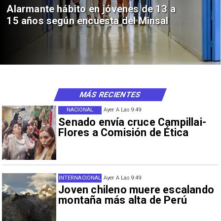
Alarmante hábito en jóvenes de 13 a
15 años según encuesta del Minsal
MÁS RECIENTES
NACIONAL
Ayer A Las 9:49
Senado envía cruce Campillai-
Flores a Comisión de Ética
INTERNACIONAL
Ayer A Las 9:49
Joven chileno muere escalando
montaña más alta de Perú