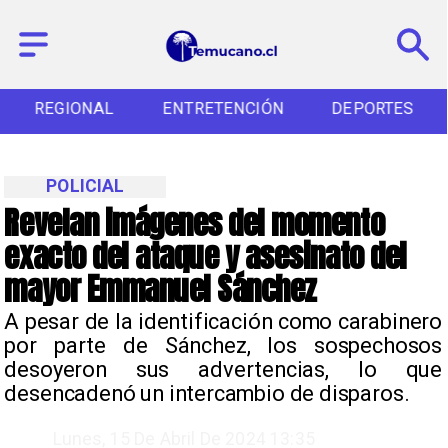
REGIONAL
ENTRETENCIÓN
DEPORTES
POLICIAL
Revelan imágenes del momento
exacto del ataque y asesinato del
mayor Emmanuel Sánchez
A pesar de la identificación como carabinero
por parte de Sánchez, los sospechosos
desoyeron sus advertencias, lo que
desencadenó un intercambio de disparos.
Lunes, 15 De Abril De 2024 13:35