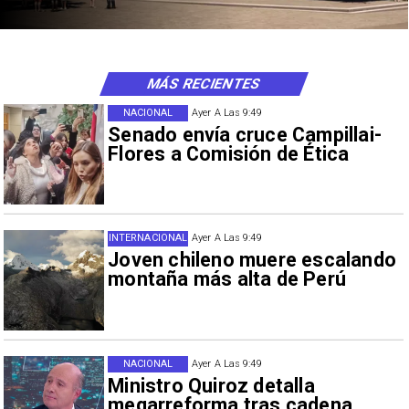
MÁS RECIENTES
NACIONAL
Ayer A Las 9:49
Senado envía cruce Campillai-
Flores a Comisión de Ética
INTERNACIONAL
Ayer A Las 9:49
Joven chileno muere escalando
montaña más alta de Perú
NACIONAL
Ayer A Las 9:49
Ministro Quiroz detalla
megarreforma tras cadena