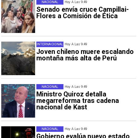
NACIONAL
Hoy A Las 9:49
Senado envía cruce Campillai-
Flores a Comisión de Ética
INTERNACIONAL
Hoy A Las 9:49
Joven chileno muere escalando
montaña más alta de Perú
NACIONAL
Hoy A Las 9:49
Ministro Quiroz detalla
megarreforma tras cadena
nacional de Kast
NACIONAL
Hoy A Las 9:49
Gobierno evalúa nuevo estado