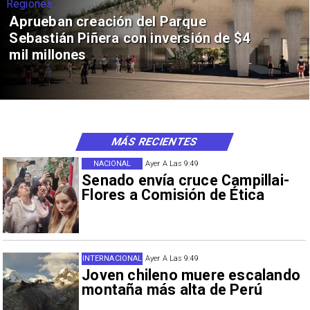
Regiones
Aprueban creación del Parque
Sebastián Piñera con inversión de $4
mil millones
MÁS RECIENTES
NACIONAL
Ayer A Las 9:49
Senado envía cruce Campillai-
Flores a Comisión de Ética
INTERNACIONAL
Ayer A Las 9:49
Joven chileno muere escalando
montaña más alta de Perú