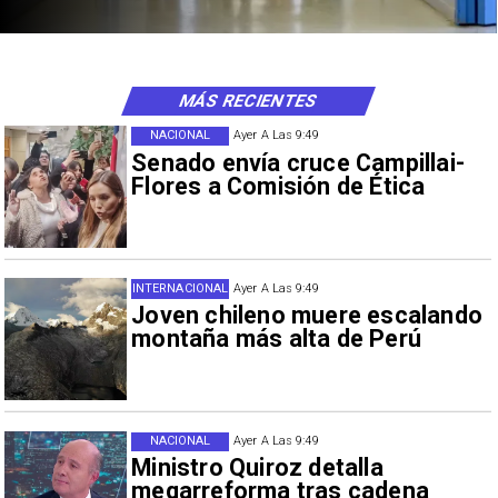
MÁS RECIENTES
NACIONAL
Ayer A Las 9:49
Senado envía cruce Campillai-
Flores a Comisión de Ética
INTERNACIONAL
Ayer A Las 9:49
Joven chileno muere escalando
montaña más alta de Perú
NACIONAL
Ayer A Las 9:49
Ministro Quiroz detalla
megarreforma tras cadena