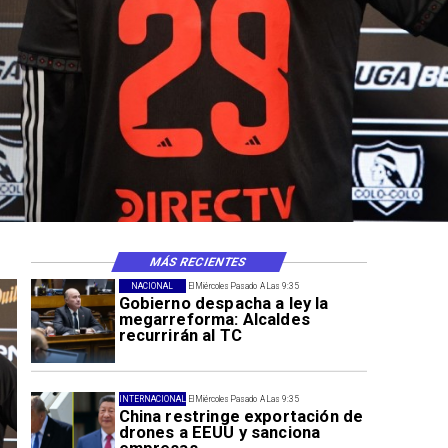
MÁS RECIENTES
NACIONAL
El Miércoles Pasado A Las 9:35
Gobierno despacha a ley la
megarreforma: Alcaldes
recurrirán al TC
INTERNACIONAL
El Miércoles Pasado A Las 9:35
China restringe exportación de
drones a EEUU y sanciona