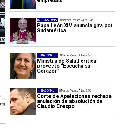
empresas
INTERNACIONAL
El Miércoles Pasado A Las 9:35
Papa León XIV anuncia gira por
Sudamérica
NACIONAL
El Martes Pasado A Las 9:55
Ministra de Salud critica
proyecto “Escucha su
Corazón”
NACIONAL
El Martes Pasado A Las 9:55
Corte de Apelaciones rechaza
dio
anulación de absolución de
eta
Claudio Crespo