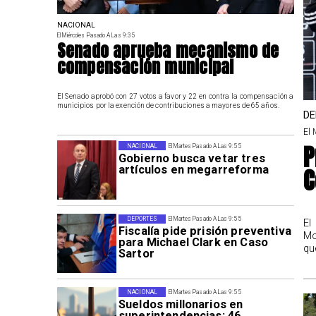
NACIONAL
El Miércoles Pasado A Las 9:35
Senado aprueba mecanismo de
compensación municipal
El Senado aprobó con 27 votos a favor y 22 en contra la compensación a
municipios por la exención de contribuciones a mayores de 65 años.
DE
El 
P
NACIONAL
El Martes Pasado A Las 9:55
Gobierno busca vetar tres
C
artículos en megarreforma
DEPORTES
El Martes Pasado A Las 9:55
El
Fiscalía pide prisión preventiva
Mo
para Michael Clark en Caso
qu
Sartor
NACIONAL
El Martes Pasado A Las 9:55
Sueldos millonarios en
superintendencias: 46