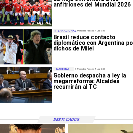
anfitriones del Mundial 2026
INTERNACIONAL
El Miércoles Pasado A Las 9:35
Brasil reduce contacto
diplomático con Argentina po
dichos de Milei
NACIONAL
El Miércoles Pasado A Las 9:35
Gobierno despacha a ley la
megarreforma: Alcaldes
recurrirán al TC
DESTACADOS