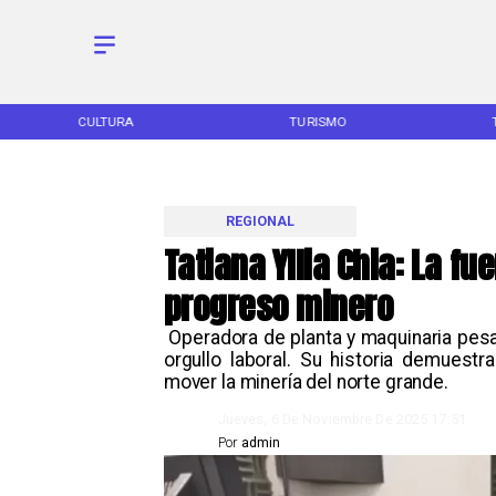
CULTURA
TURISMO
REGIONAL
Tatiana Yllia Chia: La f
progreso minero
​ Operadora de planta y maquinaria pesa
orgullo laboral. Su historia demuest
mover la minería del norte grande. ​
Jueves, 6 De Noviembre De 2025 17:51
Por
admin