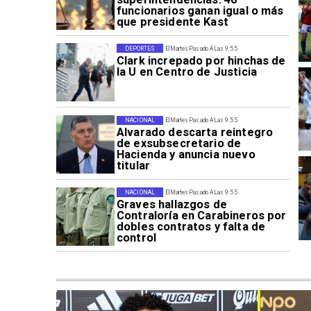
funcionarios ganan igual o más
que presidente Kast
DEPORTES
El Martes Pasado A Las 9:55
Clark increpado por hinchas de
la U en Centro de Justicia
NACIONAL
El Martes Pasado A Las 9:55
Alvarado descarta reintegro
de exsubsecretario de
Hacienda y anuncia nuevo
titular
NACIONAL
El Martes Pasado A Las 9:55
Graves hallazgos de
Contraloría en Carabineros por
dobles contratos y falta de
control