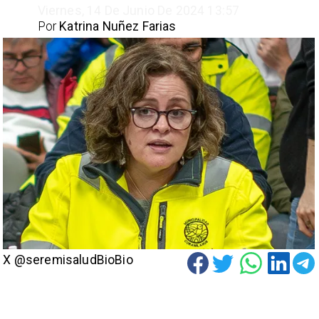
Viernes, 14 De Junio De 2024 13:57
Por
Katrina Nuñez Farias
X @seremisaludBioBio