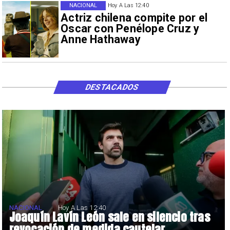
NACIONAL
Hoy A Las 12:40
Actriz chilena compite por el
Oscar con Penélope Cruz y
Anne Hathaway
DESTACADOS
NACIONAL
Hoy A Las 12:40
Joaquín Lavín León sale en silencio tras
revocación de medida cautelar