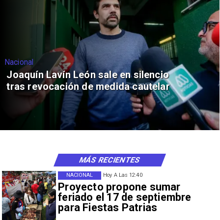
Nacional
Joaquín Lavín León sale en silencio
tras revocación de medida cautelar
MÁS RECIENTES
NACIONAL
Hoy A Las 12:40
Proyecto propone sumar
feriado el 17 de septiembre
para Fiestas Patrias