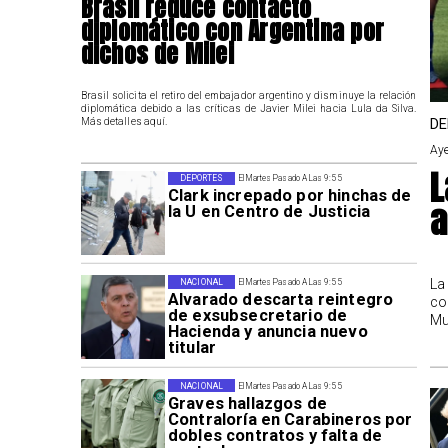
Brasil reduce contacto
diplomático con Argentina por
dichos de Milei
Brasil solicita el retiro del embajador argentino y disminuye la relación
diplomática debido a las críticas de Javier Milei hacia Lula da Silva.
DE
Más detalles aquí.
Aye
L
DEPORTES
El Martes Pasado A Las 9:55
Clark increpado por hinchas de
a
la U en Centro de Justicia
La
NACIONAL
El Martes Pasado A Las 9:55
Alvarado descarta reintegro
co
de exsubsecretario de
Mu
Hacienda y anuncia nuevo
titular
NACIONAL
El Martes Pasado A Las 9:55
Graves hallazgos de
Contraloría en Carabineros por
dobles contratos y falta de