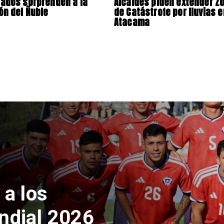
ados sorprenden a la
Alcaldes piden extender Z
ón del Ñuble
de Catástrofe por lluvias e
Atacama
acto
rgentina por