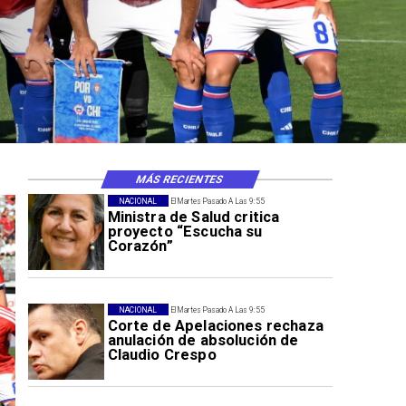
MÁS RECIENTES
NACIONAL
El Martes Pasado A Las 9:55
Ministra de Salud critica
proyecto “Escucha su
Corazón”
NACIONAL
El Martes Pasado A Las 9:55
Corte de Apelaciones rechaza
anulación de absolución de
Claudio Crespo