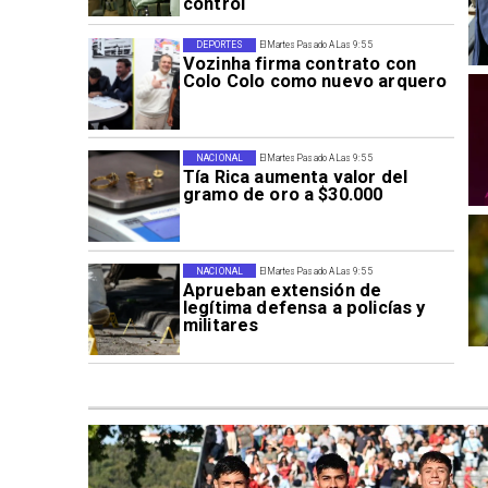
control
DEPORTES
El Martes Pasado A Las 9:55
Vozinha firma contrato con
Colo Colo como nuevo arquero
NACIONAL
El Martes Pasado A Las 9:55
Tía Rica aumenta valor del
gramo de oro a $30.000
NACIONAL
El Martes Pasado A Las 9:55
Aprueban extensión de
legítima defensa a policías y
militares