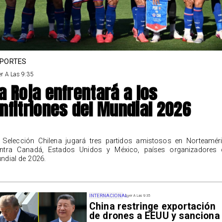
PORTES
r A Las 9:35
a Roja enfrentará a los
nfitriones del Mundial 2026
 Selección Chilena jugará tres partidos amistosos en Norteamér
ntra Canadá, Estados Unidos y México, países organizadores 
ndial de 2026.
INTERNACIONAL
Ayer A Las 9:35
China restringe exportación
de drones a EEUU y sanciona