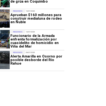
de grúa en Coquimbo
REGIONES
13/07/2026
Aprueban $160 millones para
construir medialuna de rodeo
en Ñuble
REGIONES
13/07/2026
Funcionario de la Armada
enfrenta formalización por
cuasidelito de homicidio en
Viña del Mar
REGIONES
09/07/2026
Alerta Amarilla en Osorno por
posible desborde del Río
Rahue