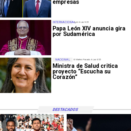
empresas
INTERNACIONAL
Ayer A Las 9:35
Papa León XIV anuncia gira
por Sudamérica
NACIONAL
El Martes Pasado A Las 9:55
Ministra de Salud critica
proyecto “Escucha su
Corazón”
DESTACADOS