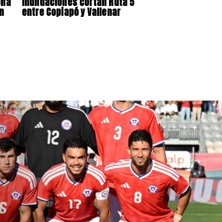
ona
Inundaciones cortan Ruta 5
n
entre Copiapó y Vallenar