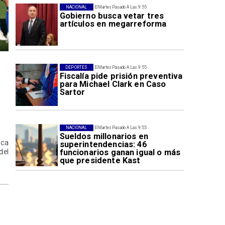
NACIONAL
El Martes Pasado A Las 9:55
Gobierno busca vetar tres
artículos en megarreforma
DEPORTES
El Martes Pasado A Las 9:55
Fiscalía pide prisión preventiva
para Michael Clark en Caso
Sartor
NACIONAL
El Martes Pasado A Las 9:55
Sueldos millonarios en
ica
superintendencias: 46
funcionarios ganan igual o más
del
que presidente Kast