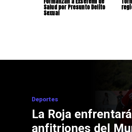
Formalizan a Exseremi de
Torn
Salud por Presunto Delito
regi
Sexual
Internacional
Brasil reduce cont
diplomático con A