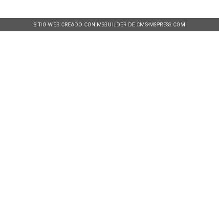
SITIO WEB CREADO CON MSBUILDER DE CMS-MSPRESS.COM