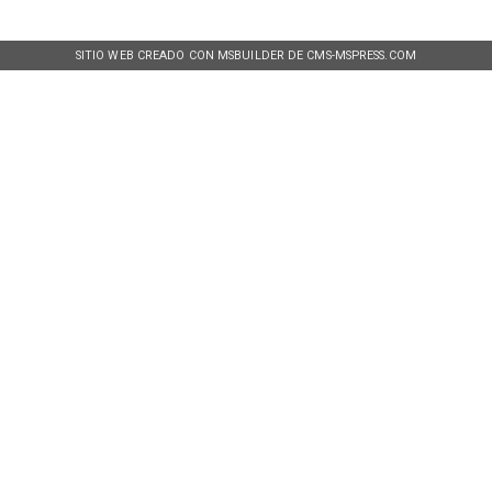
SITIO WEB CREADO CON MSBUILDER DE CMS-MSPRESS.COM