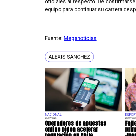
oficiales al respecto. De confirmarse
equipo para continuar su carrera desp
Fuente:
Meganoticias
ALEXIS SÁNCHEZ
NACIONAL
DEPOR
29/07/2026
28/07/202
Operadores de apuestas
Fall
online piden acelerar
prim
regulación en Chile
Jue