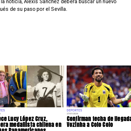
 la noticia, Alexis Sánchez deberá buscar un nuevo
ués de su paso por el Sevilla.
TES
DEPORTES
6
27/07/2026
ece Lucy López Cruz,
Confirman fecha de llegad
era medallista chilena en
Vozinha a Colo Colo
gos Panamericanos