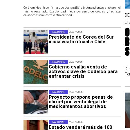
Corthorn Health confirma que dos análisis independientes arrojaron el
mismo resultado. Exautoridad niega consumo de drogas y rechaza
DE
enviar contramuestra a otra entidad.
El 
O
NACIONAL
30/07/2026
Presidente de Corea del Sur
B
inicia visita oficial a Chile
S
NACIONAL
29/07/2026
Gobierno evalúa venta de
De
activos clave de Codelco para
Te
enfrentar crisis
NACIONAL
29/07/2026
Proyecto propone penas de
cárcel por venta ilegal de
medicamentos abortivos
NACIONAL
29/07/2026
Estado venderá más de 100