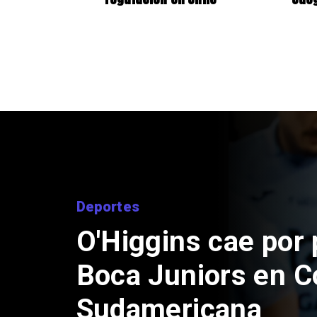
Nacional
Exsubsecretario d
doble positivo en 