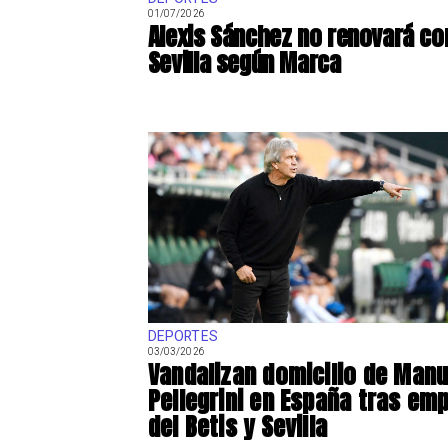
01/07/2026
Alexis Sánchez no renovará co
Sevilla según Marca
DEPORTES
03/03/2026
Vandalizan domicilio de Manu
Pellegrini en España tras em
del Betis y Sevilla