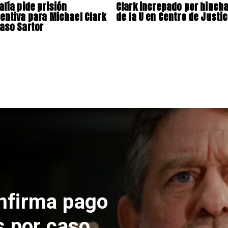
alía pide prisión
Clark increpado por hinch
entiva para Michael Clark
de la U en Centro de Justic
aso Sartor
Naciona
Cod
de 