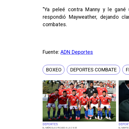
"Ya peleé contra Manny y le gané 
respondió Mayweather, dejando cla
combates.
Fuente:
ADN Deportes
BOXEO
DEPORTES COMBATE
F
DEPORTES
DEPOR
EL MIÉRCOLES PASADO A LAS 9:35
EL MARTE