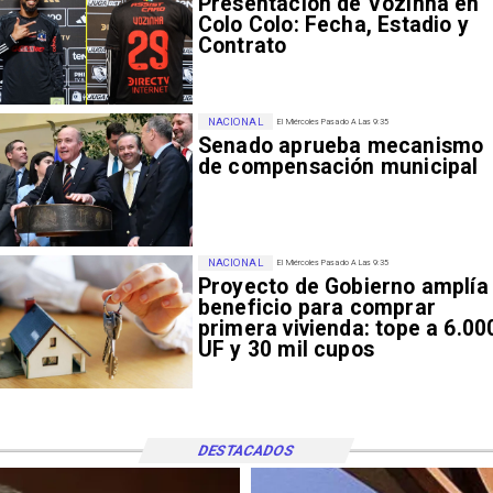
Presentación de Vozinha en
Colo Colo: Fecha, Estadio y
Contrato
NACIONAL
El Miércoles Pasado A Las 9:35
Senado aprueba mecanismo
de compensación municipal
NACIONAL
El Miércoles Pasado A Las 9:35
Proyecto de Gobierno amplía
beneficio para comprar
primera vivienda: tope a 6.00
UF y 30 mil cupos
DESTACADOS