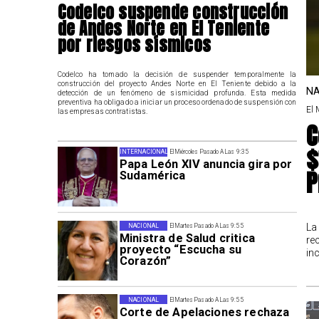
Codelco suspende construcción
de Andes Norte en El Teniente
por riesgos sísmicos
Codelco ha tomado la decisión de suspender temporalmente la
construcción del proyecto Andes Norte en El Teniente debido a la
NA
detección de un fenómeno de sismicidad profunda. Esta medida
preventiva ha obligado a iniciar un proceso ordenado de suspensión con
El 
las empresas contratistas.
C
$
INTERNACIONAL
El Miércoles Pasado A Las 9:35
Papa León XIV anuncia gira por
P
Sudamérica
La
NACIONAL
El Martes Pasado A Las 9:55
Ministra de Salud critica
re
proyecto “Escucha su
in
Corazón”
NACIONAL
El Martes Pasado A Las 9:55
Corte de Apelaciones rechaza