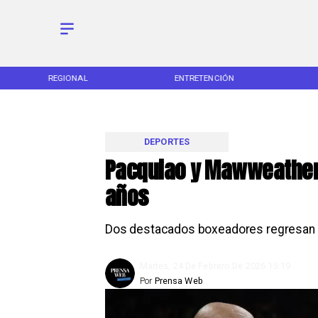
REGIONAL
ENTRETENCIÓN
DEPORTES
Pacquiao y Mawweather 
años
Dos destacados boxeadores regresan 
Martes, 24 De Febrero De 2026 15:19
Por
Prensa Web