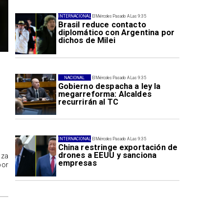
INTERNACIONAL
El Miércoles Pasado A Las 9:35
Brasil reduce contacto
diplomático con Argentina por
dichos de Milei
NACIONAL
El Miércoles Pasado A Las 9:35
Gobierno despacha a ley la
megarreforma: Alcaldes
recurrirán al TC
INTERNACIONAL
El Miércoles Pasado A Las 9:35
China restringe exportación de
drones a EEUU y sanciona
aza
empresas
por