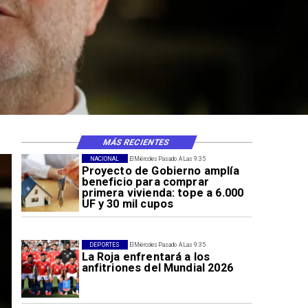
 riesgos sísmicos
MÁS RECIENTES
NACIONAL
El Miércoles Pasado A Las 9:35
Proyecto de Gobierno amplía
beneficio para comprar
primera vivienda: tope a 6.000
UF y 30 mil cupos
DEPORTES
El Miércoles Pasado A Las 9:35
La Roja enfrentará a los
anfitriones del Mundial 2026