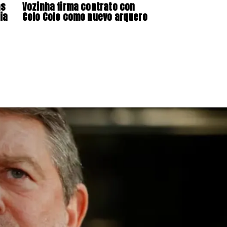
as
Vozinha firma contrato con
ia
Colo Colo como nuevo arquero
l
elco suspende construc
Andes Norte en El Tenien