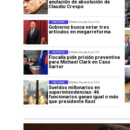
anulación de absolución de
Claudio Crespo
NACIONAL
El Martes Pasado A Las 9:55
Gobierno busca vetar tres
artículos en megarreforma
DEPORTES
El Martes Pasado A Las 9:55
Fiscalía pide prisión preventiva
para Michael Clark en Caso
Sartor
NACIONAL
El Martes Pasado A Las 9:55
Sueldos millonarios en
superintendencias: 46
funcionarios ganan igual o más
que presidente Kast