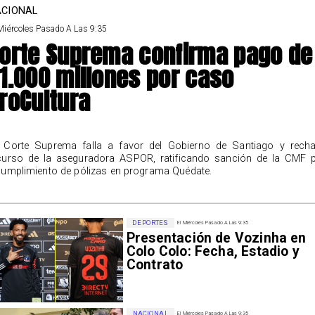
CIONAL
Miércoles Pasado A Las 9:35
orte Suprema confirma pago de
1.000 millones por caso
roCultura
 Corte Suprema falla a favor del Gobierno de Santiago y rech
curso de la aseguradora ASPOR, ratificando sanción de la CMF 
cumplimiento de pólizas en programa Quédate.
DEPORTES
El Miércoles Pasado A Las 9:35
Presentación de Vozinha en
Colo Colo: Fecha, Estadio y
Contrato
NACIONAL
El Miércoles Pasado A Las 9:35