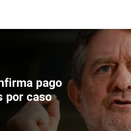
o suspende construcción
s Norte en El Teniente
sgos sísmicos