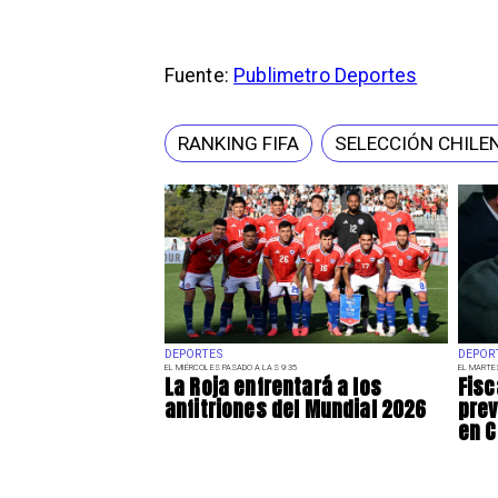
Fuente:
Publimetro Deportes
RANKING FIFA
SELECCIÓN CHILE
DEPORTES
DEPOR
EL MIÉRCOLES PASADO A LAS 9:35
EL MARTE
La Roja enfrentará a los
Fisc
anfitriones del Mundial 2026
prev
en C