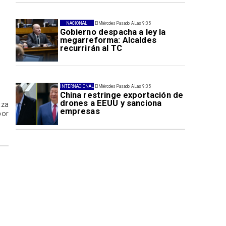
NACIONAL
El Miércoles Pasado A Las 9:35
Gobierno despacha a ley la
megarreforma: Alcaldes
recurrirán al TC
INTERNACIONAL
El Miércoles Pasado A Las 9:35
China restringe exportación de
drones a EEUU y sanciona
aza
empresas
por