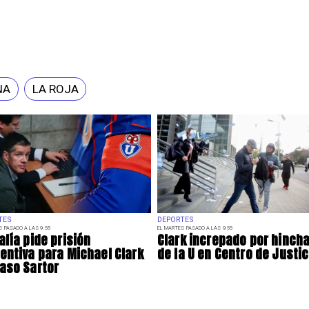
NA
LA ROJA
TES
DEPORTES
S PASADO A LAS 9:55
EL MARTES PASADO A LAS 9:55
alía pide prisión
Clark increpado por hinch
entiva para Michael Clark
de la U en Centro de Justic
aso Sartor