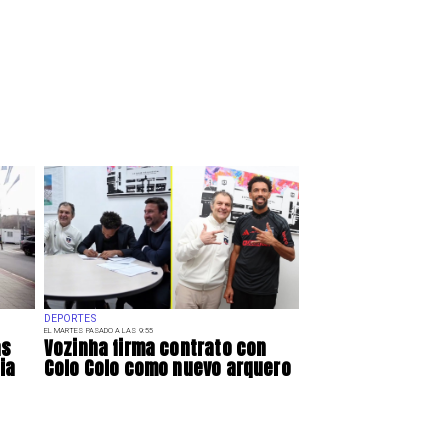
DEPORTES
EL MARTES PASADO A LAS 9:55
as
Vozinha firma contrato con
ia
Colo Colo como nuevo arquero