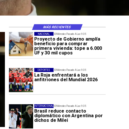
MÁS RECIENTES
NACIONAL
El Miércoles Pasado A Las 9:35
Proyecto de Gobierno amplía
beneficio para comprar
primera vivienda: tope a 6.000
UF y 30 mil cupos
DEPORTES
El Miércoles Pasado A Las 9:35
La Roja enfrentará a los
anfitriones del Mundial 2026
INTERNACIONAL
El Miércoles Pasado A Las 9:35
Brasil reduce contacto
diplomático con Argentina por
dichos de Milei