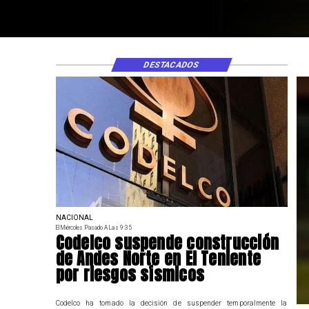
DESTACADOS
NACIONAL
El Miércoles Pasado A Las 9:35
Codelco suspende construcción
de Andes Norte en El Teniente
por riesgos sísmicos
Codelco ha tomado la decisión de suspender temporalmente la