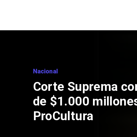
Nacional
Codelc
de Ande
por rie