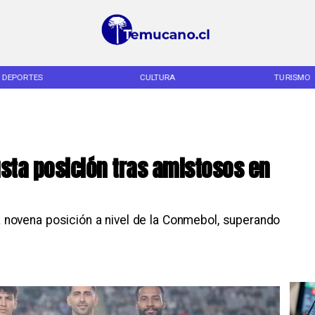
DEPORTES
CULTURA
TURISMO
usta posición tras amistosos en
a novena posición a nivel de la Conmebol, superando