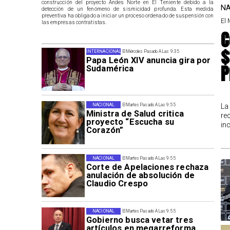
construcción del proyecto Andes Norte en El Teniente debido a la
NA
detección de un fenómeno de sismicidad profunda. Esta medida
preventiva ha obligado a iniciar un proceso ordenado de suspensión con
El 
las empresas contratistas.
C
$
INTERNACIONAL
El Miércoles Pasado A Las 9:35
Papa León XIV anuncia gira por
P
Sudamérica
La
NACIONAL
El Martes Pasado A Las 9:55
Ministra de Salud critica
re
proyecto “Escucha su
in
Corazón”
NACIONAL
El Martes Pasado A Las 9:55
Corte de Apelaciones rechaza
anulación de absolución de
Claudio Crespo
NACIONAL
El Martes Pasado A Las 9:55
Gobierno busca vetar tres
artículos en megarreforma