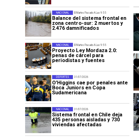
NACIONAL
El Martes Pasado A Las 9:55
Balance del sistema frontal en
zona centro-sur: 2 muertos y
2.476 damnificados
NACIONAL
El Martes Pasado A Las 9:55
Proyecto Ley Mordaza 2.0:
penas de cárcel para
periodistas y fuentes
DEPORTES
31/07/2026
O'Higgins cae por penales ante
Boca Juniors en Copa
Sudamericana
NACIONAL
31/07/2026
Sistema frontal en Chile deja
435 personas aisladas y 730
viviendas afectadas