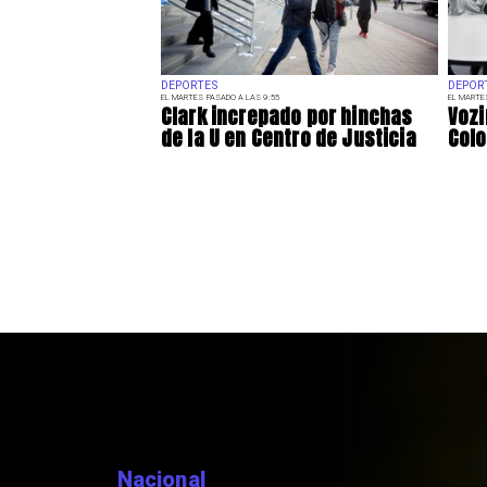
DEPORTES
DEPOR
EL MARTES PASADO A LAS 9:55
EL MARTE
Clark increpado por hinchas
Vozi
de la U en Centro de Justicia
Colo
Nacional