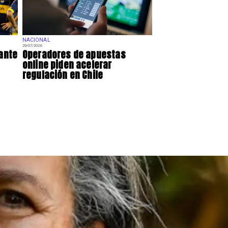
NACIONAL
29/07/2026
 ante
Operadores de apuestas
online piden acelerar
regulación en Chile