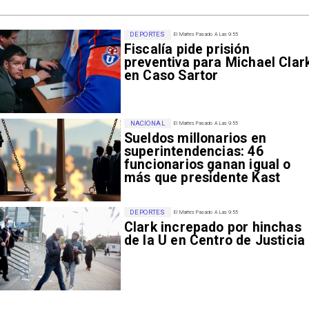
DEPORTES
El Martes Pasado A Las 9:55
Fiscalía pide prisión
preventiva para Michael Clar
en Caso Sartor
NACIONAL
El Martes Pasado A Las 9:55
Sueldos millonarios en
superintendencias: 46
funcionarios ganan igual o
más que presidente Kast
DEPORTES
El Martes Pasado A Las 9:55
Clark increpado por hinchas
de la U en Centro de Justicia