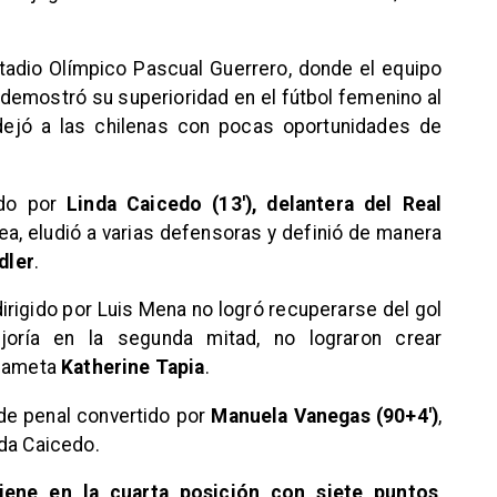
stadio Olímpico Pascual Guerrero, donde el equipo
 demostró su superioridad en el fútbol femenino al
dejó a las chilenas con pocas oportunidades de
ado por
Linda Caicedo (13′), delantera del Real
área, eludió a varias defensoras y definió de manera
dler
.
irigido por Luis Mena no logró recuperarse del gol
oría en la segunda mitad, no lograron crear
rdameta
Katherine Tapia
.
 de penal convertido por
Manuela Vanegas (90+4′)
,
nda Caicedo.
iene en la cuarta posición con siete puntos
,