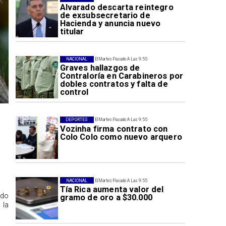
Alvarado descarta reintegro
de exsubsecretario de
Hacienda y anuncia nuevo
titular
NACIONAL
El Martes Pasado A Las 9:55
Graves hallazgos de
Contraloría en Carabineros por
dobles contratos y falta de
control
DEPORTES
El Martes Pasado A Las 9:55
Vozinha firma contrato con
Colo Colo como nuevo arquero
NACIONAL
El Martes Pasado A Las 9:55
Tía Rica aumenta valor del
ido
gramo de oro a $30.000
 la