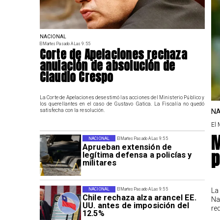
NACIONAL
El Martes Pasado A Las 9:55
Corte de Apelaciones rechaza
anulación de absolución de
Claudio Crespo
La Corte de Apelaciones desestimó las acciones del Ministerio Público y
los querellantes en el caso de Gustavo Gatica. La Fiscalía no quedó
NA
satisfecha con la resolución.
El 
M
NACIONAL
El Martes Pasado A Las 9:55
Aprueban extensión de
p
legítima defensa a policías y
militares
La
NACIONAL
El Martes Pasado A Las 9:55
Chile rechaza alza arancel EE.
Na
UU. antes de imposición del
re
12.5%