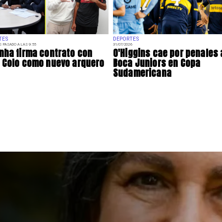
TES
DEPORTES
S PASADO A LAS 9:55
31/07/2026
nha firma contrato con
O'Higgins cae por penales
 Colo como nuevo arquero
Boca Juniors en Copa
Sudamericana