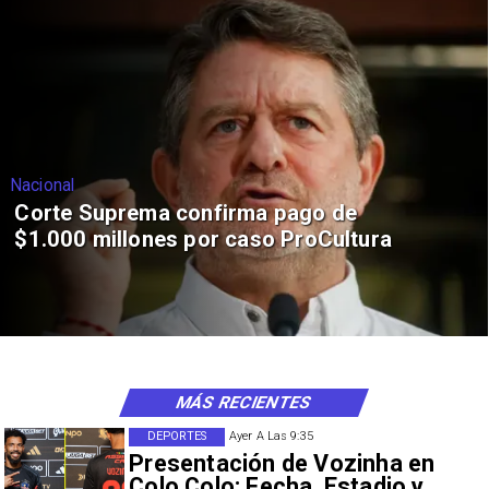
Nacional
Corte Suprema confirma pago de
$1.000 millones por caso ProCultura
MÁS RECIENTES
DEPORTES
Ayer A Las 9:35
Presentación de Vozinha en
Colo Colo: Fecha, Estadio y