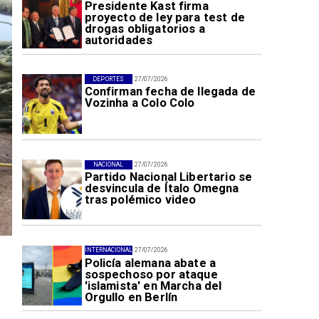
Presidente Kast firma
proyecto de ley para test de
drogas obligatorios a
autoridades
DEPORTES
27/07/2026
Confirman fecha de llegada de
Vozinha a Colo Colo
NACIONAL
27/07/2026
Partido Nacional Libertario se
desvincula de Ítalo Omegna
tras polémico video
INTERNACIONAL
27/07/2026
Policía alemana abate a
sospechoso por ataque
'islamista' en Marcha del
Orgullo en Berlín