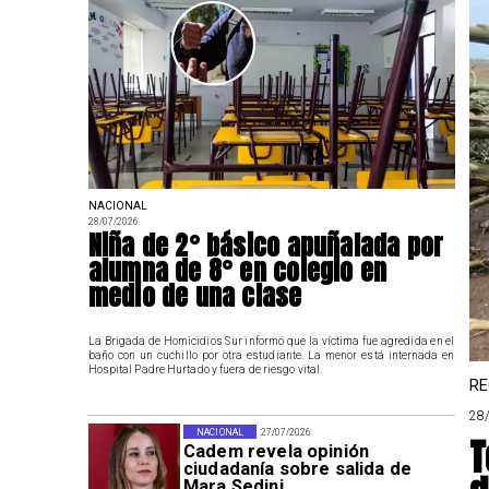
NACIONAL
28/07/2026
Niña de 2° básico apuñalada por
alumna de 8° en colegio en
medio de una clase
La Brigada de Homicidios Sur informó que la víctima fue agredida en el
baño con un cuchillo por otra estudiante. La menor está internada en
Hospital Padre Hurtado y fuera de riesgo vital.
RE
28
NACIONAL
27/07/2026
T
Cadem revela opinión
ciudadanía sobre salida de
Mara Sedini