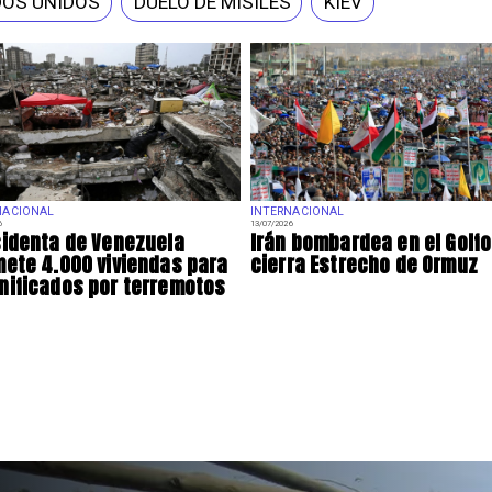
DOS UNIDOS
DUELO DE MISILES
KIEV
NACIONAL
INTERNACIONAL
6
13/07/2026
identa de Venezuela
Irán bombardea en el Golfo
ete 4.000 viviendas para
cierra Estrecho de Ormuz
ificados por terremotos