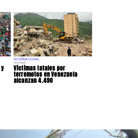
INTERNACIONAL
13/07/2026
 y
Víctimas fatales por
terremotos en Venezuela
alcanzan 4.490