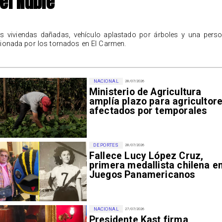
el Ñuble
s viviendas dañadas, vehículo aplastado por árboles y una pers
sionada por los tornados en El Carmen.
NACIONAL
28/07/2026
Ministerio de Agricultura
amplía plazo para agricultor
afectados por temporales
DEPORTES
28/07/2026
Fallece Lucy López Cruz,
primera medallista chilena e
Juegos Panamericanos
NACIONAL
27/07/2026
Presidente Kast firma