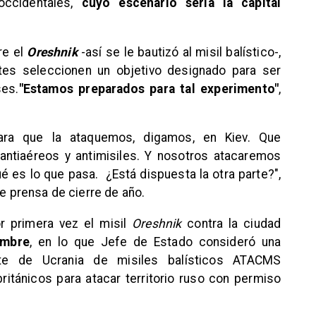
occidentales,
cuyo escenario sería la capital
re el
Oreshnik
-así se le bautizó al misil balístico-,
rtes seleccionen un objetivo designado para ser
ses.
"Estamos preparados para tal experimento"
,
 para que la ataquemos, digamos, en Kiev. Que
antiaéreos y antimisiles. Y nosotros atacaremos
é es lo que pasa. ¿Está dispuesta la otra parte?",
de prensa de cierre de año.
r primera vez el misil
Oreshnik
contra la ciudad
embre
, en lo que Jefe de Estado consideró una
te de Ucrania de misiles balísticos ATACMS
tánicos para atacar territorio ruso con permiso