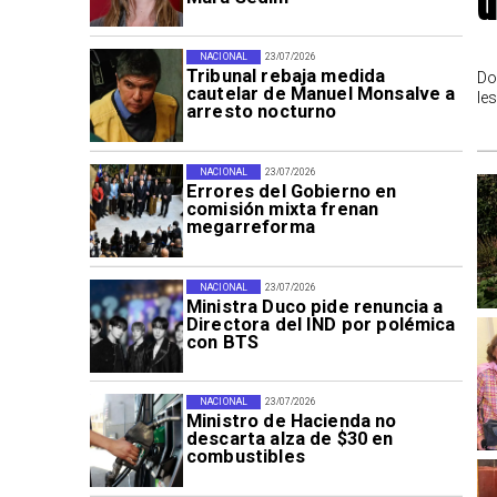
d
NACIONAL
23/07/2026
Tribunal rebaja medida
Do
cautelar de Manuel Monsalve a
le
arresto nocturno
NACIONAL
23/07/2026
Errores del Gobierno en
comisión mixta frenan
megarreforma
NACIONAL
23/07/2026
Ministra Duco pide renuncia a
Directora del IND por polémica
con BTS
NACIONAL
23/07/2026
Ministro de Hacienda no
descarta alza de $30 en
combustibles