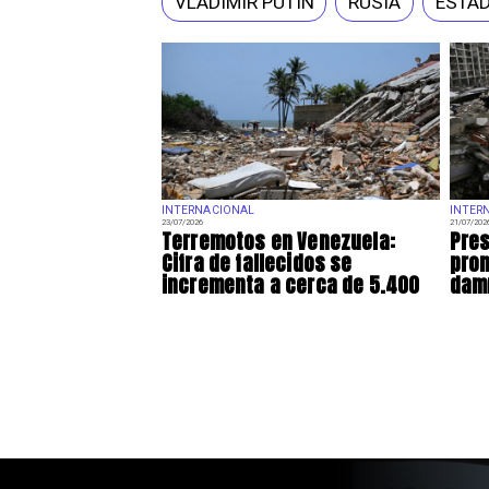
VLADIMIR PUTIN
RUSIA
ESTA
INTERNACIONAL
INTER
23/07/2026
21/07/202
Terremotos en Venezuela:
Pres
Cifra de fallecidos se
prom
incrementa a cerca de 5.400
damn