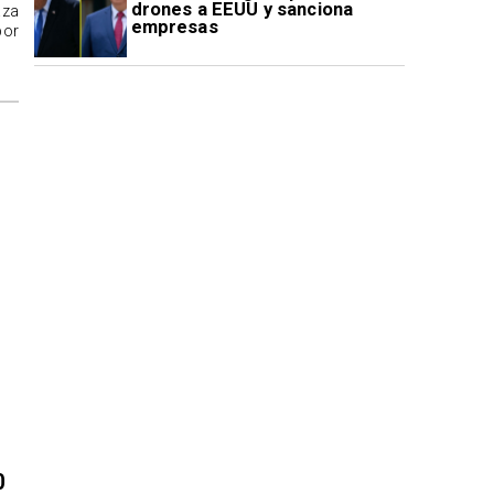
drones a EEUU y sanciona
aza
empresas
por
0