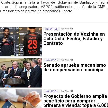
 Corte Suprema falla a favor del Gobierno de Santiago y rech
curso de la aseguradora ASPOR, ratificando sanción de la CMF 
cumplimiento de pólizas en programa Quédate.
DEPORTES
Ayer A Las 9:35
Presentación de Vozinha en
Colo Colo: Fecha, Estadio y
Contrato
NACIONAL
Ayer A Las 9:35
Senado aprueba mecanismo
de compensación municipal
NACIONAL
Ayer A Las 9:35
Proyecto de Gobierno amplía
beneficio para comprar
primera vivienda: tope a 6.00