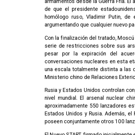
armamentos desde la Guerra Fría. El 
de que el presidente estadouniden
homólogo ruso, Vladimir Putin, de
argumentando que cualquier nuevo pact
Con la finalización del tratado, Mosc
serie de restricciones sobre sus ars
pesar por la expiración del acue
conversaciones nucleares en esta et
una escala totalmente distinta a las 
Ministerio chino de Relaciones Exterior
Rusia y Estados Unidos controlan con
nivel mundial. El arsenal nuclear c
aproximadamente 550 lanzadores estra
Estados Unidos y Rusia. Además, el R
poseen conjuntamente otros 100 lan
El Nuevo START, firmado inicialmente e