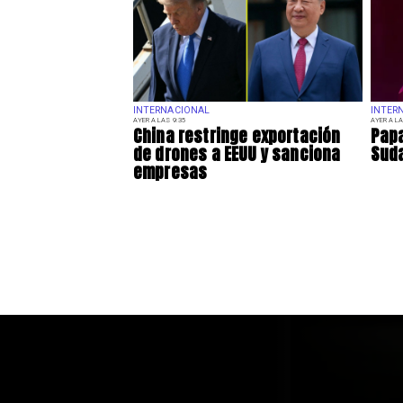
INTERNACIONAL
INTER
AYER A LAS 9:35
AYER A LA
China restringe exportación
Papa
de drones a EEUU y sanciona
Sud
empresas