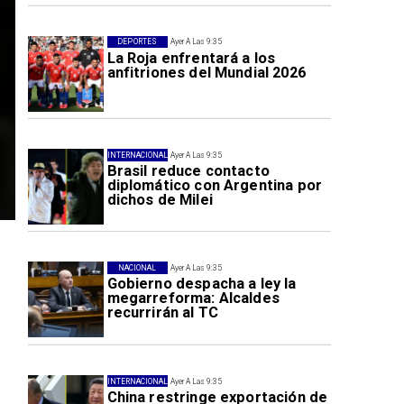
DEPORTES
Ayer A Las 9:35
La Roja enfrentará a los
anfitriones del Mundial 2026
INTERNACIONAL
Ayer A Las 9:35
Brasil reduce contacto
diplomático con Argentina por
dichos de Milei
NACIONAL
Ayer A Las 9:35
Gobierno despacha a ley la
megarreforma: Alcaldes
recurrirán al TC
INTERNACIONAL
Ayer A Las 9:35
China restringe exportación de