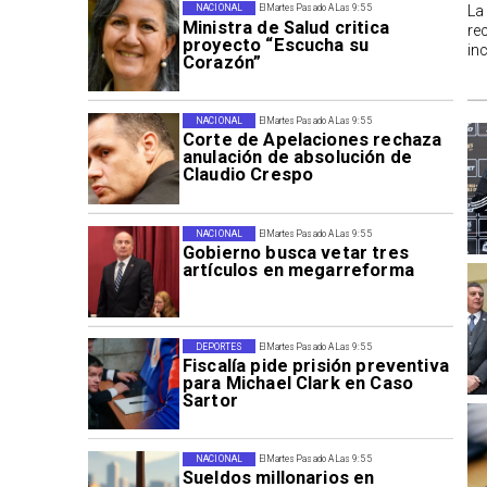
La
NACIONAL
El Martes Pasado A Las 9:55
Ministra de Salud critica
re
proyecto “Escucha su
in
Corazón”
NACIONAL
El Martes Pasado A Las 9:55
Corte de Apelaciones rechaza
anulación de absolución de
Claudio Crespo
NACIONAL
El Martes Pasado A Las 9:55
Gobierno busca vetar tres
artículos en megarreforma
DEPORTES
El Martes Pasado A Las 9:55
Fiscalía pide prisión preventiva
para Michael Clark en Caso
Sartor
NACIONAL
El Martes Pasado A Las 9:55
Sueldos millonarios en