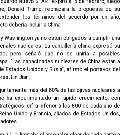
acuerdo Nuevo START expiró el 5 de febrero, luego
se, Donald Trump, rechazara la propuesta de su
 extender los términos del acuerdo por un año,
o debería incluir a China.
ú y Washington ya no están obligados a cumplir una
enales nucleares. La cancillería china expresó su
rdo, pero señaló que no se uniría a posibles
apa. "Las capacidades nucleares de China están a
de Estados Unidos y Rusia", afirmó el portavoz del
es, Lin Jian.
juntamente más del 80% de las ojivas nucleares a
hino ha experimentado un rápido crecimiento, con
tégicos, cifra inferior a los 800 de cada uno de
eino Unido y Francia, aliados de Estados Unidos,
zadores.
n 2010, limitaba el arsenal nuclear de cada parte a