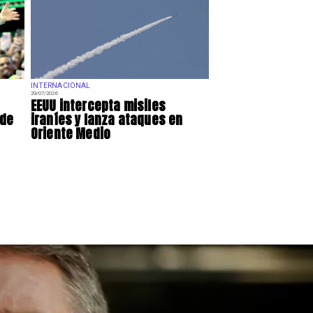
INTERNACIONAL
29/07/2026
EEUU intercepta misiles
 de
iraníes y lanza ataques en
Oriente Medio