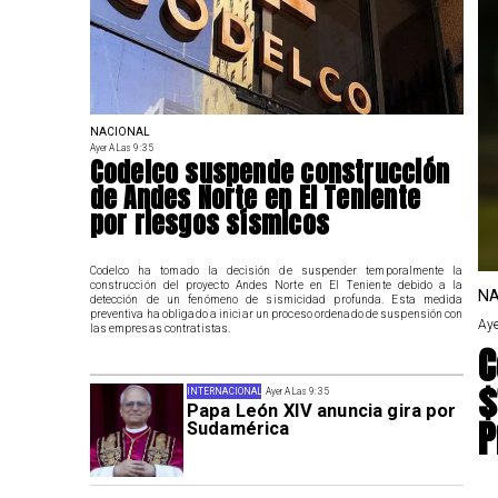
NACIONAL
Ayer A Las 9:35
Codelco suspende construcción
de Andes Norte en El Teniente
por riesgos sísmicos
Codelco ha tomado la decisión de suspender temporalmente la
construcción del proyecto Andes Norte en El Teniente debido a la
NA
detección de un fenómeno de sismicidad profunda. Esta medida
preventiva ha obligado a iniciar un proceso ordenado de suspensión con
Aye
las empresas contratistas.
C
$
INTERNACIONAL
Ayer A Las 9:35
Papa León XIV anuncia gira por
P
Sudamérica