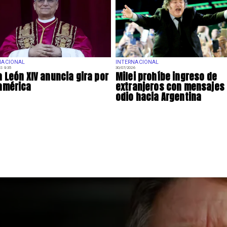
NACIONAL
INTERNACIONAL
S 9:35
30/07/2026
 León XIV anuncia gira por
Milei prohíbe ingreso de
américa
extranjeros con mensajes
odio hacia Argentina