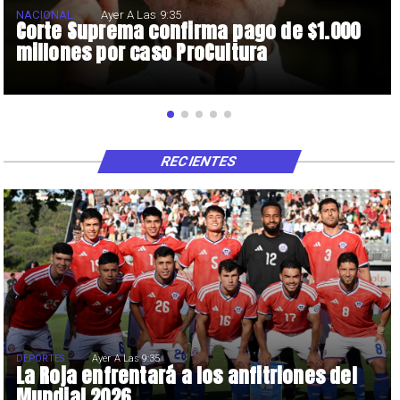
NACIONAL
Ayer A Las 9:35
Corte Suprema confirma pago de $1.000
millones por caso ProCultura
RECIENTES
DEPORTES
Ayer A Las 9:35
La Roja enfrentará a los anfitriones del
Mundial 2026