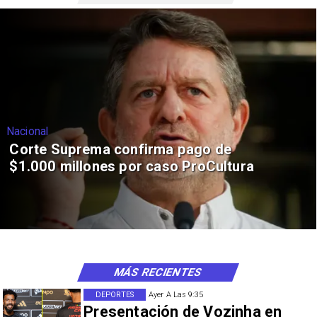
Nacional
Corte Suprema confirma pago de
$1.000 millones por caso ProCultura
MÁS RECIENTES
DEPORTES
Ayer A Las 9:35
Presentación de Vozinha en