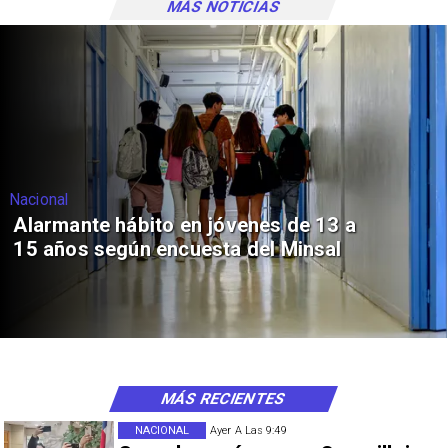
MÁS NOTICIAS
Nacional
Alarmante hábito en jóvenes de 13 a
15 años según encuesta del Minsal
MÁS RECIENTES
NACIONAL
Ayer A Las 9:49