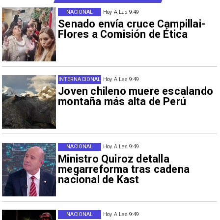
NACIONAL
Hoy A Las 9:49
Senado envía cruce Campillai-
Flores a Comisión de Ética
INTERNACIONAL
Hoy A Las 9:49
Joven chileno muere escalando
montaña más alta de Perú
NACIONAL
Hoy A Las 9:49
Ministro Quiroz detalla
megarreforma tras cadena
nacional de Kast
NACIONAL
Hoy A Las 9:49