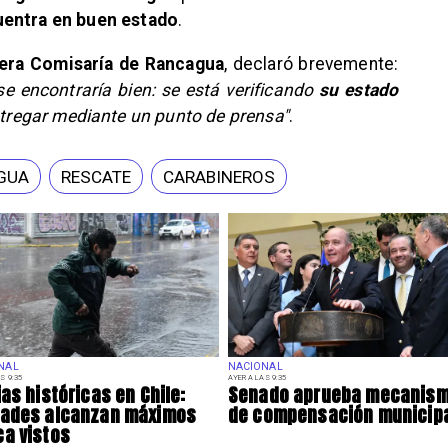
entra en buen estado
.
mera Comisaría de Rancagua
, declaró brevemente:
e encontraría bien: se está verificando
su estado
entregar mediante un punto de prensa"
.
GUA
RESCATE
CARABINEROS
NAL
NACIONAL
S 9:35
AYER A LAS 9:35
ias históricas en Chile:
Senado aprueba mecanis
dades alcanzan máximos
de compensación municip
a vistos