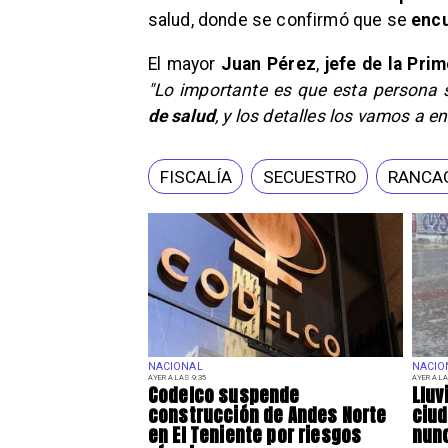
salud, donde se confirmó que se
encu
El mayor
Juan Pérez
,
jefe de la Pri
"Lo importante es que esta persona s
de salud
, y los detalles los vamos a 
FISCALÍA
SECUESTRO
RANCA
NACIONAL
NACIO
AYER A LAS 9:35
AYER A LA
Codelco suspende
Lluv
construcción de Andes Norte
ciu
en El Teniente por riesgos
nunc