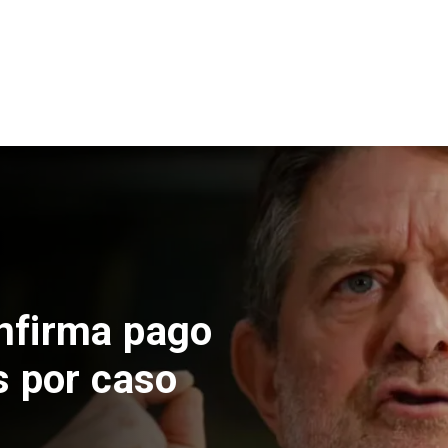
de construcción
en El Teniente
micos