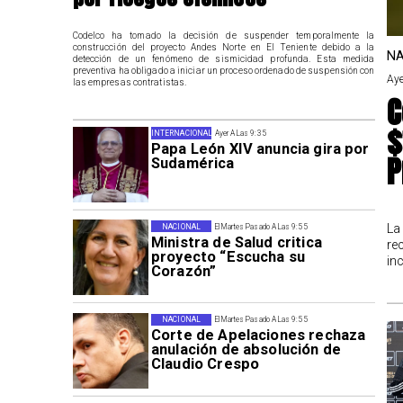
Codelco ha tomado la decisión de suspender temporalmente la
construcción del proyecto Andes Norte en El Teniente debido a la
NA
detección de un fenómeno de sismicidad profunda. Esta medida
preventiva ha obligado a iniciar un proceso ordenado de suspensión con
Aye
las empresas contratistas.
C
$
INTERNACIONAL
Ayer A Las 9:35
Papa León XIV anuncia gira por
P
Sudamérica
La
NACIONAL
El Martes Pasado A Las 9:55
Ministra de Salud critica
re
proyecto “Escucha su
in
Corazón”
NACIONAL
El Martes Pasado A Las 9:55
Corte de Apelaciones rechaza
anulación de absolución de
Claudio Crespo