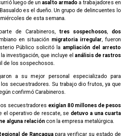
currió luego de un
asalto armado
a trabajadores en
Basualdo es el dueño. Un grupo de delincuentes lo
ía miércoles de esta semana.
parte de Carabineros,
tres sospechosos
,
dos
mbiano en situación
migratoria irregular
, fueron
terio Público solicitó la
ampliación del arresto
la investigación, que incluye el
análisis de rastros
il de los sospechosos.
aron a su mejor personal especializado para
 los secuestradores. Su trabajo dio frutos, ya que
según confirmó Carabineros.
e los secuestradores
exigían 80 millones de pesos
e el operativo de rescate, se
detuvo a una cuarta
ene alguna relación
con la empresa metalúrgica.
Regional de Rancagua
para verificar su estado de