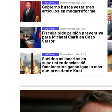
NACIONAL
El Martes Pasado A Las 9:55
Gobierno busca vetar tres
artículos en megarreforma
DEPORTES
El Martes Pasado A Las 9:55
Fiscalía pide prisión preventiva
para Michael Clark en Caso
Sartor
NACIONAL
El Martes Pasado A Las 9:55
Sueldos millonarios en
superintendencias: 46
funcionarios ganan igual o más
que presidente Kast