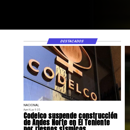
DESTACADOS
NACIONAL
Ayer A Las 9:35
Codelco suspende construcción
de Andes Norte en El Teniente
por riesgos sísmicos