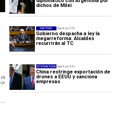
diplomático con Argentina por
dichos de Milei
NACIONAL
Ayer A Las 9:35
Gobierno despacha a ley la
megarreforma: Alcaldes
recurrirán al TC
INTERNACIONAL
Ayer A Las 9:35
China restringe exportación de
drones a EEUU y sanciona
aza
empresas
por