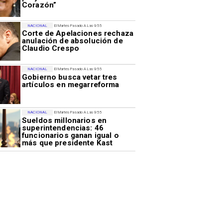
Corazón”
NACIONAL
El Martes Pasado A Las 9:55
Corte de Apelaciones rechaza
anulación de absolución de
Claudio Crespo
NACIONAL
El Martes Pasado A Las 9:55
Gobierno busca vetar tres
artículos en megarreforma
NACIONAL
El Martes Pasado A Las 9:55
Sueldos millonarios en
superintendencias: 46
funcionarios ganan igual o
más que presidente Kast