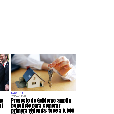
NACIONAL
AYER A LAS 9:35
mo
Proyecto de Gobierno amplía
al
beneficio para comprar
primera vivienda: tope a 6.000