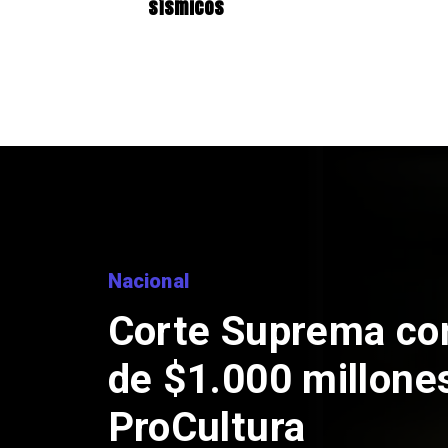
sísmicos
Nacional
Codelco suspen
de Andes Norte 
por riesgos sís