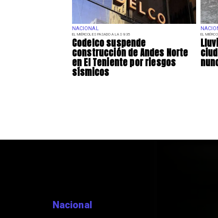
NACIONAL
NACIO
EL MIÉRCOLES PASADO A LAS 9:35
EL MIÉRCO
Codelco suspende
Lluv
construcción de Andes Norte
ciu
en El Teniente por riesgos
nunc
sísmicos
Nacional