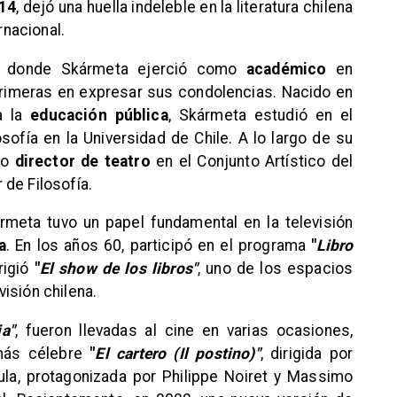
014
, dejó una huella indeleble en la literatura chilena
rnacional.
ión donde Skármeta ejerció como
académico
en
primeras en expresar sus condolencias. Nacido en
a la
educación pública
, Skármeta estudió en el
osofía en la Universidad de Chile. A lo largo de su
mo
director de teatro
en el Conjunto Artístico del
de Filosofía.
meta tuvo un papel fundamental en la televisión
a
. En los años 60, participó en el programa
"
Libro
rigió
"
El show de los libros"
, uno de los espacios
isión chilena.
ia"
, fueron llevadas al cine en varias ocasiones,
 más célebre
"
El cartero (Il postino)"
, dirigida por
ula, protagonizada por Philippe Noiret y Massimo