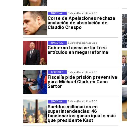
NACIONAL
El Martes Pasado A Las 9:55
Corte de Apelaciones rechaza
anulación de absolución de
Claudio Crespo
NACIONAL
El Martes Pasado A Las 9:55
Gobierno busca vetar tres
artículos en megarreforma
DEPORTES
El Martes Pasado A Las 9:55
Fiscalía pide prisión preventiva
para Michael Clark en Caso
Sartor
NACIONAL
El Martes Pasado A Las 9:55
Sueldos millonarios en
superintendencias: 46
funcionarios ganan igual o más
que presidente Kast