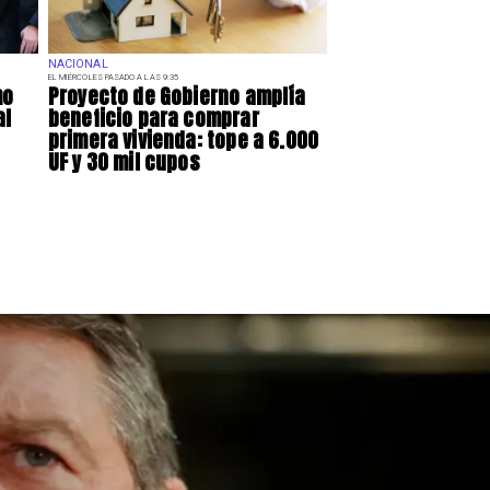
NACIONAL
EL MIÉRCOLES PASADO A LAS 9:35
mo
Proyecto de Gobierno amplía
al
beneficio para comprar
primera vivienda: tope a 6.000
UF y 30 mil cupos