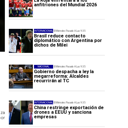
La Roja enfrentará a los
anfitriones del Mundial 2026
INTERNACIONAL
El Miércoles Pasado A Las 9:35
Brasil reduce contacto
diplomático con Argentina por
dichos de Milei
NACIONAL
El Miércoles Pasado A Las 9:35
Gobierno despacha a ley la
megarreforma: Alcaldes
recurrirán al TC
INTERNACIONAL
El Miércoles Pasado A Las 9:35
China restringe exportación de
drones a EEUU y sanciona
aza
empresas
por