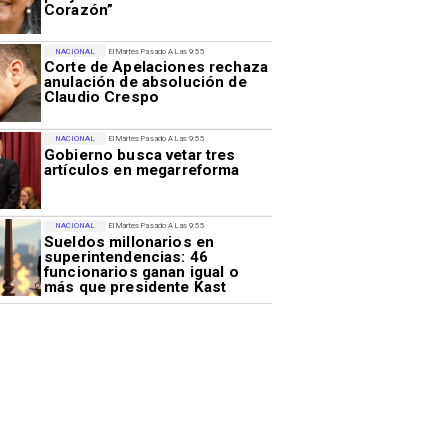
Corazón”
NACIONAL
El Martes Pasado A Las 9:55
Corte de Apelaciones rechaza
anulación de absolución de
Claudio Crespo
NACIONAL
El Martes Pasado A Las 9:55
Gobierno busca vetar tres
artículos en megarreforma
NACIONAL
El Martes Pasado A Las 9:55
Sueldos millonarios en
superintendencias: 46
funcionarios ganan igual o
más que presidente Kast