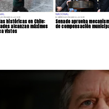
NAL
NACIONAL
LES PASADO A LAS 9:35
EL MIÉRCOLES PASADO A LAS 9:35
ias históricas en Chile:
Senado aprueba mecanis
dades alcanzan máximos
de compensación municip
a vistos