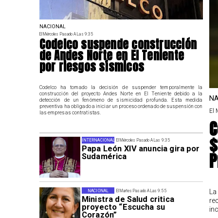
NACIONAL
El Miércoles Pasado A Las 9:35
Codelco suspende construcción
de Andes Norte en El Teniente
por riesgos sísmicos
Codelco ha tomado la decisión de suspender temporalmente la
construcción del proyecto Andes Norte en El Teniente debido a la
NA
detección de un fenómeno de sismicidad profunda. Esta medida
preventiva ha obligado a iniciar un proceso ordenado de suspensión con
El 
las empresas contratistas.
C
$
INTERNACIONAL
El Miércoles Pasado A Las 9:35
Papa León XIV anuncia gira por
P
Sudamérica
La
NACIONAL
El Martes Pasado A Las 9:55
Ministra de Salud critica
re
proyecto “Escucha su
in
Corazón”