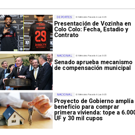
DEPORTES
El Miércoles Pasado A Las 9:35
Presentación de Vozinha en
Colo Colo: Fecha, Estadio y
Contrato
NACIONAL
El Miércoles Pasado A Las 9:35
Senado aprueba mecanismo
de compensación municipal
NACIONAL
El Miércoles Pasado A Las 9:35
Proyecto de Gobierno amplía
beneficio para comprar
primera vivienda: tope a 6.00
UF y 30 mil cupos