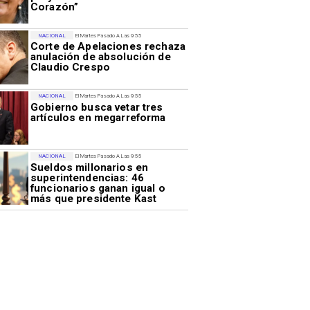
Corazón”
NACIONAL
El Martes Pasado A Las 9:55
Corte de Apelaciones rechaza
anulación de absolución de
Claudio Crespo
NACIONAL
El Martes Pasado A Las 9:55
Gobierno busca vetar tres
artículos en megarreforma
NACIONAL
El Martes Pasado A Las 9:55
Sueldos millonarios en
superintendencias: 46
funcionarios ganan igual o
más que presidente Kast