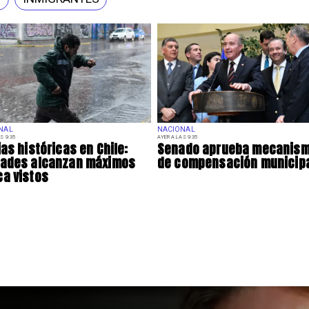
NAL
NACIONAL
S 9:35
AYER A LAS 9:35
ias históricas en Chile:
Senado aprueba mecanis
dades alcanzan máximos
de compensación municip
a vistos