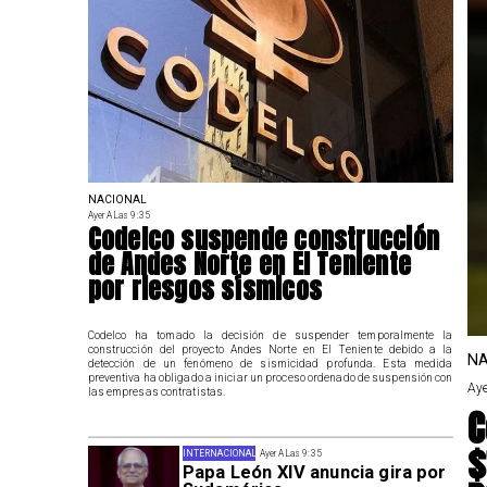
NACIONAL
Ayer A Las 9:35
Codelco suspende construcción
de Andes Norte en El Teniente
por riesgos sísmicos
Codelco ha tomado la decisión de suspender temporalmente la
construcción del proyecto Andes Norte en El Teniente debido a la
NA
detección de un fenómeno de sismicidad profunda. Esta medida
preventiva ha obligado a iniciar un proceso ordenado de suspensión con
Aye
las empresas contratistas.
C
$
INTERNACIONAL
Ayer A Las 9:35
Papa León XIV anuncia gira por