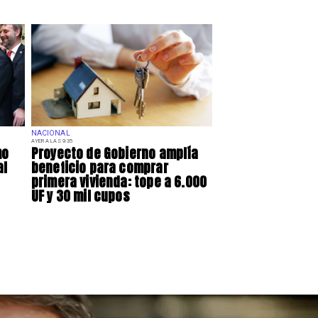
NACIONAL
AYER A LAS 9:35
mo
Proyecto de Gobierno amplía
al
beneficio para comprar
primera vivienda: tope a 6.000
UF y 30 mil cupos