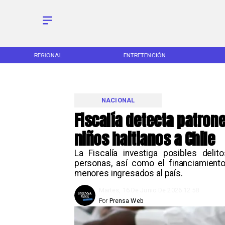
REGIONAL
ENTRETENCIÓN
NACIONAL
Fiscalía detecta patron
niños haitianos a Chile
La Fiscalía investiga posibles delit
personas, así como el financiamient
menores ingresados al país.
Martes, 16 De Junio De 2026 12:58
Por
Prensa Web