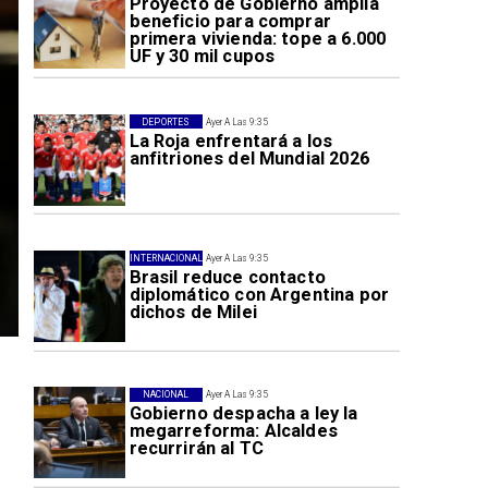
Proyecto de Gobierno amplía
beneficio para comprar
primera vivienda: tope a 6.000
UF y 30 mil cupos
DEPORTES
Ayer A Las 9:35
La Roja enfrentará a los
anfitriones del Mundial 2026
INTERNACIONAL
Ayer A Las 9:35
Brasil reduce contacto
diplomático con Argentina por
dichos de Milei
NACIONAL
Ayer A Las 9:35
Gobierno despacha a ley la
megarreforma: Alcaldes
recurrirán al TC