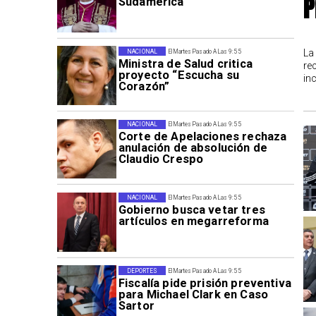
P
Sudamérica
La
NACIONAL
El Martes Pasado A Las 9:55
Ministra de Salud critica
re
proyecto “Escucha su
in
Corazón”
NACIONAL
El Martes Pasado A Las 9:55
Corte de Apelaciones rechaza
anulación de absolución de
Claudio Crespo
NACIONAL
El Martes Pasado A Las 9:55
Gobierno busca vetar tres
artículos en megarreforma
DEPORTES
El Martes Pasado A Las 9:55
Fiscalía pide prisión preventiva
para Michael Clark en Caso
Sartor