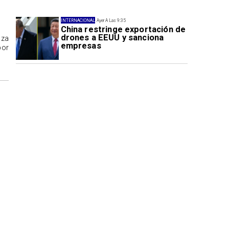
INTERNACIONAL
Ayer A Las 9:35
China restringe exportación de
drones a EEUU y sanciona
aza
empresas
por