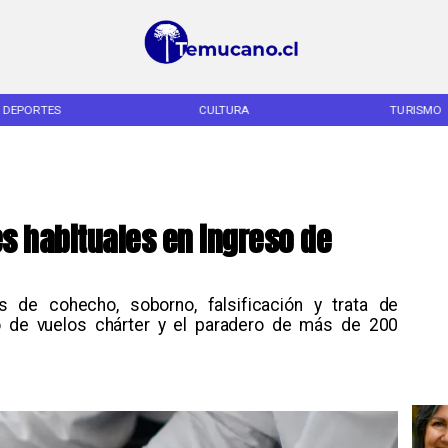
DEPORTES
CULTURA
TURISMO
es habituales en ingreso de
os de cohecho, soborno, falsificación y trata de
o de vuelos chárter y el paradero de más de 200