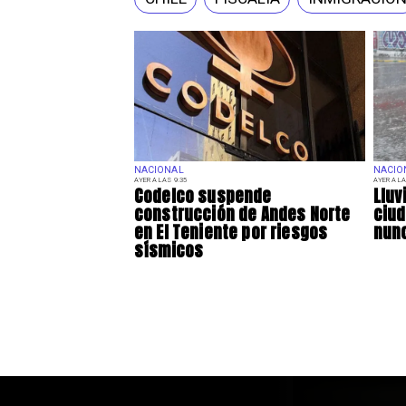
NACIONAL
NACIO
AYER A LAS 9:35
AYER A LA
Codelco suspende
Lluv
construcción de Andes Norte
ciu
en El Teniente por riesgos
nunc
sísmicos