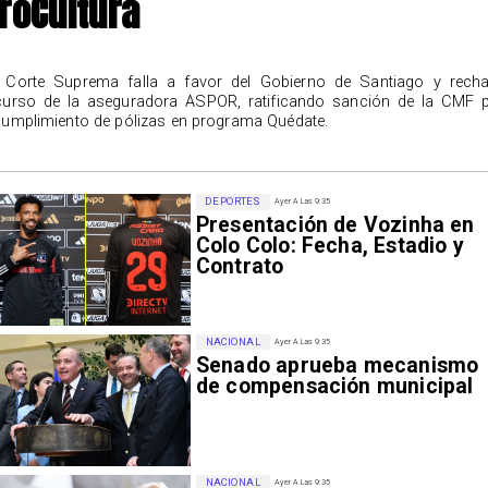
roCultura
 Corte Suprema falla a favor del Gobierno de Santiago y rech
curso de la aseguradora ASPOR, ratificando sanción de la CMF 
cumplimiento de pólizas en programa Quédate.
DEPORTES
Ayer A Las 9:35
Presentación de Vozinha en
Colo Colo: Fecha, Estadio y
Contrato
NACIONAL
Ayer A Las 9:35
Senado aprueba mecanismo
de compensación municipal
NACIONAL
Ayer A Las 9:35