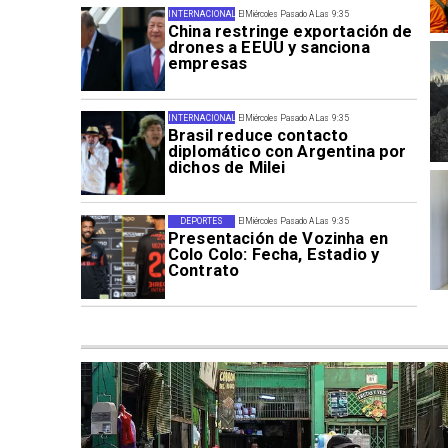
INTERNACIONAL
El Miércoles Pasado A Las 9:35
China restringe exportación de
drones a EEUU y sanciona
empresas
INTERNACIONAL
El Miércoles Pasado A Las 9:35
Brasil reduce contacto
diplomático con Argentina por
dichos de Milei
DEPORTES
El Miércoles Pasado A Las 9:35
Presentación de Vozinha en
Colo Colo: Fecha, Estadio y
Contrato