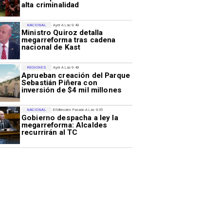
alta criminalidad
NACIONAL
Ayer A Las 9:49
Ministro Quiroz detalla
megarreforma tras cadena
nacional de Kast
REGIONES
Ayer A Las 9:49
Aprueban creación del Parque
Sebastián Piñera con
inversión de $4 mil millones
NACIONAL
El Miércoles Pasado A Las 9:35
Gobierno despacha a ley la
megarreforma: Alcaldes
recurrirán al TC