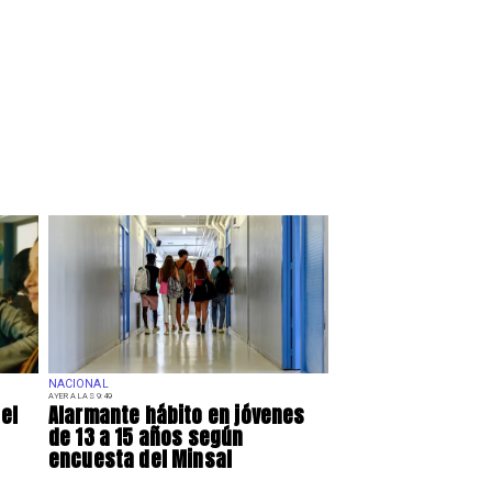
NACIONAL
AYER A LAS 9:49
el
Alarmante hábito en jóvenes
de 13 a 15 años según
encuesta del Minsal