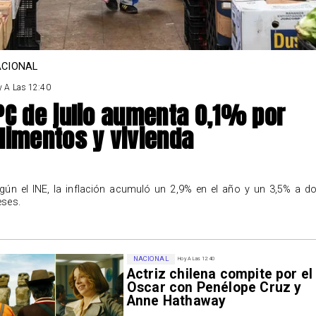
CIONAL
 A Las 12:40
PC de julio aumenta 0,1% por
limentos y vivienda
gún el INE, la inflación acumuló un 2,9% en el año y un 3,5% a d
ses.
NACIONAL
Hoy A Las 12:40
Actriz chilena compite por el
Oscar con Penélope Cruz y
Anne Hathaway