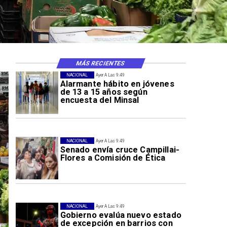
MÁS RECIENTES
NACIONAL
Ayer A Las 9:49
Alarmante hábito en jóvenes
de 13 a 15 años según
encuesta del Minsal
NACIONAL
Ayer A Las 9:49
Senado envía cruce Campillai-
Flores a Comisión de Ética
NACIONAL
Ayer A Las 9:49
Gobierno evalúa nuevo estado
de excepción en barrios con