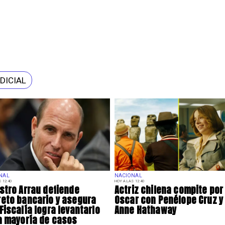
DICIAL
NAL
NACIONAL
 12:40
HOY A LAS 12:40
stro Arrau defiende
Actriz chilena compite por 
eto bancario y asegura
Oscar con Penélope Cruz y
Fiscalía logra levantarlo
Anne Hathaway
a mayoría de casos