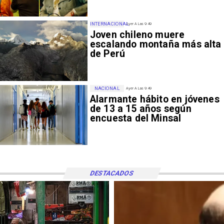
INTERNACIONAL
Ayer A Las 9:49
Joven chileno muere
escalando montaña más alta
de Perú
NACIONAL
Ayer A Las 9:49
Alarmante hábito en jóvenes
de 13 a 15 años según
encuesta del Minsal
DESTACADOS