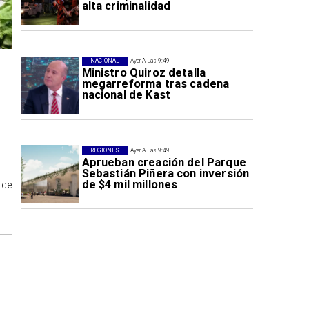
alta criminalidad
NACIONAL
Ayer A Las 9:49
Ministro Quiroz detalla
megarreforma tras cadena
nacional de Kast
REGIONES
Ayer A Las 9:49
Aprueban creación del Parque
Sebastián Piñera con inversión
de $4 mil millones
oce