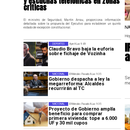
y escuchas telefónicas en zonas
críticas
El ministro de Seguridad, Martín Arrau, proporciona información
detallada sobre la propuesta del Ejecutivo para establecer un quinto
NA
estado de excepción constitucional.
Hoy
I
DEPORTES
Ayer A Las 9:49
Claudio Bravo baja la euforia
a
sobre fichaje de Vozinha
NACIONAL
El Miércoles Pasado A Las 9:35
Se
Gobierno despacha a ley la
me
megarreforma: Alcaldes
recurrirán al TC
NACIONAL
El Miércoles Pasado A Las 9:35
Proyecto de Gobierno amplía
beneficio para comprar
primera vivienda: tope a 6.000
UF y 30 mil cupos