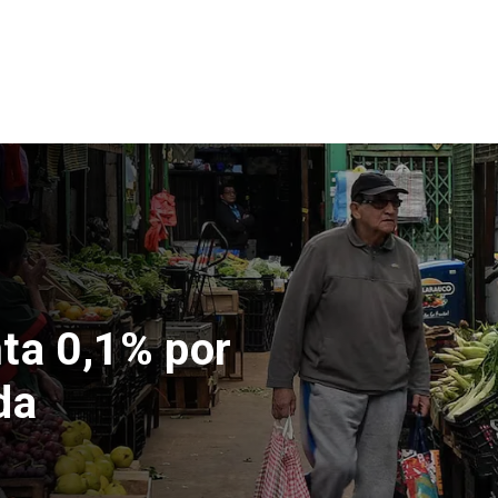
nta 0,1% por
da