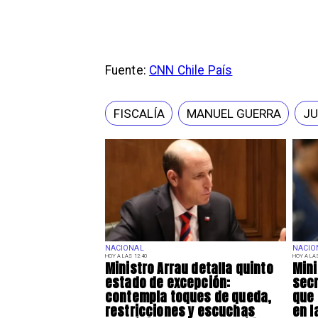
Fuente:
CNN Chile País
FISCALÍA
MANUEL GUERRA
JU
NACIONAL
NACIO
HOY A LAS 12:40
HOY A LAS
Ministro Arrau detalla quinto
Mini
estado de excepción:
secr
contempla toques de queda,
que 
restricciones y escuchas
en l