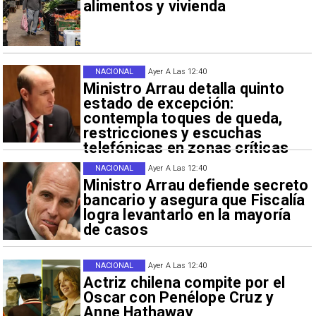
alimentos y vivienda
NACIONAL
Ayer A Las 12:40
Ministro Arrau detalla quinto
estado de excepción:
contempla toques de queda,
restricciones y escuchas
telefónicas en zonas críticas
NACIONAL
Ayer A Las 12:40
Ministro Arrau defiende secreto
bancario y asegura que Fiscalía
logra levantarlo en la mayoría
de casos
NACIONAL
Ayer A Las 12:40
Actriz chilena compite por el
Oscar con Penélope Cruz y
Anne Hathaway