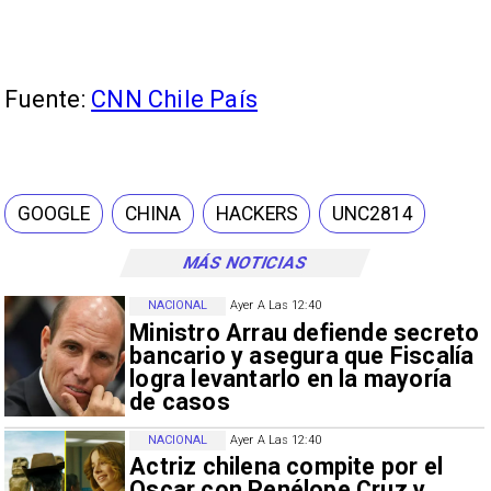
Fuente:
CNN Chile País
GOOGLE
CHINA
HACKERS
UNC2814
MÁS NOTICIAS
NACIONAL
Ayer A Las 12:40
Ministro Arrau defiende secreto
bancario y asegura que Fiscalía
logra levantarlo en la mayoría
de casos
NACIONAL
Ayer A Las 12:40
Actriz chilena compite por el
Oscar con Penélope Cruz y