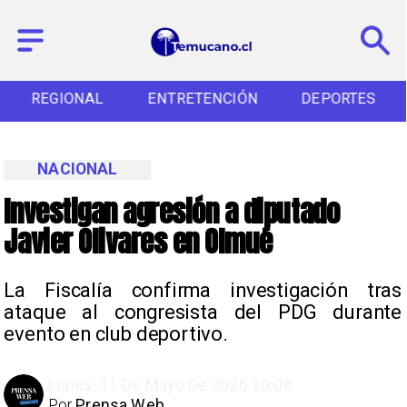
REGIONAL
ENTRETENCIÓN
DEPORTES
NACIONAL
Investigan agresión a diputado
Javier Olivares en Olmué
La Fiscalía confirma investigación tras
ataque al congresista del PDG durante
evento en club deportivo.
Lunes, 11 De Mayo De 2026 10:08
Por
Prensa Web