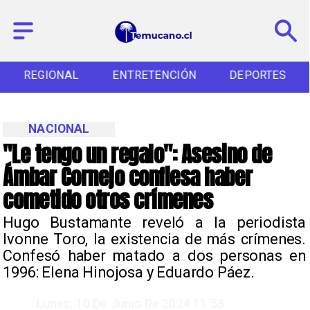
REGIONAL
ENTRETENCIÓN
DEPORTES
NACIONAL
"Le tengo un regalo": Asesino de
Ámbar Cornejo confiesa haber
cometido otros crímenes
Hugo Bustamante reveló a la periodista
Ivonne Toro, la existencia de más crímenes.
Confesó haber matado a dos personas en
1996: Elena Hinojosa y Eduardo Páez.
Lunes, 10 De Junio De 2024 11:58