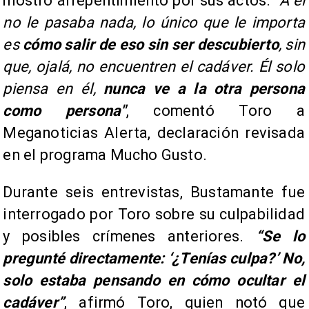
mostró arrepentimiento por sus actos.
"A él
no le pasaba nada, lo único que le importa
es
cómo salir de eso sin ser descubierto
, sin
que, ojalá, no encuentren el cadáver. Él solo
piensa en él,
nunca ve a la otra persona
como persona"
, comentó Toro a
Meganoticias Alerta, declaración revisada
en el programa Mucho Gusto.
Durante seis entrevistas, Bustamante fue
interrogado por Toro sobre su culpabilidad
y posibles crímenes anteriores.
“Se lo
pregunté directamente: ‘¿Tenías culpa?’ No,
solo estaba pensando en cómo ocultar el
cadáver”
, afirmó Toro, quien notó que