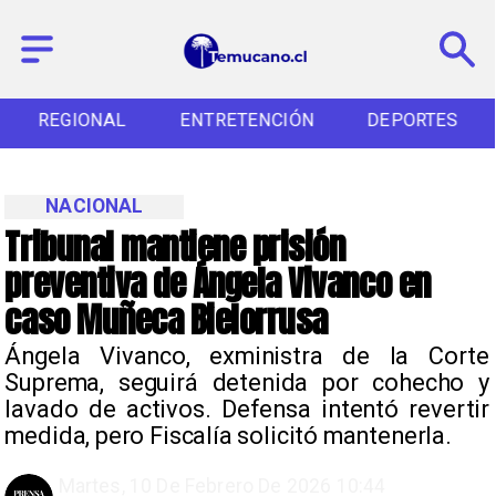
REGIONAL
ENTRETENCIÓN
DEPORTES
NACIONAL
Tribunal mantiene prisión
preventiva de Ángela Vivanco en
caso Muñeca Bielorrusa
Ángela Vivanco, exministra de la Corte
Suprema, seguirá detenida por cohecho y
lavado de activos. Defensa intentó revertir
medida, pero Fiscalía solicitó mantenerla.
Martes, 10 De Febrero De 2026 10:44