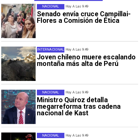
NACIONAL
Hoy A Las 9:49
Senado envía cruce Campillai-
Flores a Comisión de Ética
INTERNACIONAL
Hoy A Las 9:49
Joven chileno muere escalando
montaña más alta de Perú
NACIONAL
Hoy A Las 9:49
Ministro Quiroz detalla
megarreforma tras cadena
nacional de Kast
NACIONAL
Hoy A Las 9:49