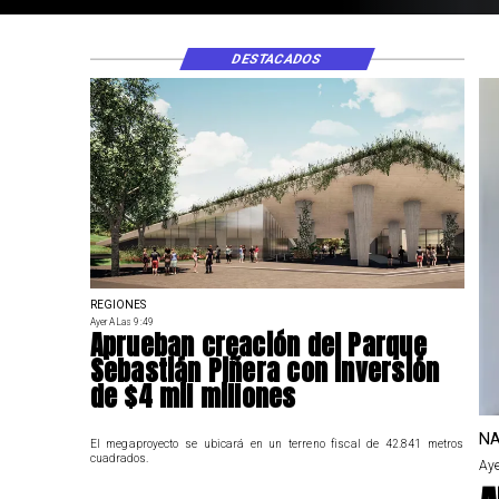
DESTACADOS
REGIONES
Ayer A Las 9:49
Aprueban creación del Parque
Sebastián Piñera con inversión
de $4 mil millones
NA
El megaproyecto se ubicará en un terreno fiscal de 42.841 metros
cuadrados.
Aye