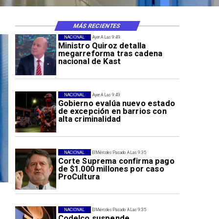
MÁS RECIENTES
NACIONAL
Ayer A Las 9:49
Ministro Quiroz detalla
megarreforma tras cadena
nacional de Kast
NACIONAL
Ayer A Las 9:49
Gobierno evalúa nuevo estado
de excepción en barrios con
alta criminalidad
NACIONAL
El Miércoles Pasado A Las 9:35
Corte Suprema confirma pago
de $1.000 millones por caso
ProCultura
NACIONAL
El Miércoles Pasado A Las 9:35
Codelco suspende