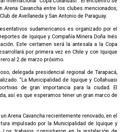
ar internacional “Copa Collahuasi”. El encuentro se
 en Arena Cavancha entre los clubes mencionados,
Club de Avellaneda y San Antonio de Paraguay.
resentativos sudamericanos es organizado por el
 Deportes de Iquique y Compañía Minera Doña Inés
ación. Este certamen será la antesala a la Copa
sarrollará por primera vez en Chile y con Iquique
rero al 2 de marzo próximo.
so, delegada presidencial regional de Tarapacá,
alizado. “La Municipalidad de Iquique y Collahuasi
portivas de gran importancia para la ciudad. El
vida, así es que esperamos tener un gran marco de
en un Arena Cavancha recientemente renovado, en el
tura impulsado por la Municipalidad de Iquique y
. Los trabajos consistieron en la instalación de