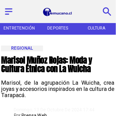
ENTRETENCIÓN
DEPORTES
CULTURA
REGIONAL
Marisol Muñoz Rojas: Moda y
Cultura Étnica con La Wuicha
​Marisol, de la agrupación La Wuicha, crea
joyas y accesorios inspirados en la cultura de
Tarapacá.
Domingo, 13 De Octubre De 2024 17:44
Por
Prensa Web