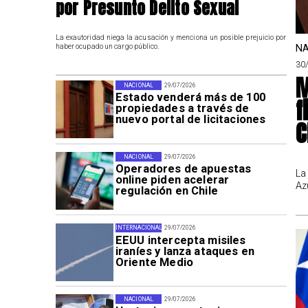
por Presunto Delito Sexual
La exautoridad niega la acusación y menciona un posible prejuicio por
NA
haber ocupado un cargo público.
30
M
NACIONAL
29/07/2026
Estado venderá más de 100
f
propiedades a través de
nuevo portal de licitaciones
C
NACIONAL
29/07/2026
Operadores de apuestas
La
online piden acelerar
Az
regulación en Chile
INTERNACIONAL
29/07/2026
EEUU intercepta misiles
iraníes y lanza ataques en
Oriente Medio
NACIONAL
29/07/2026