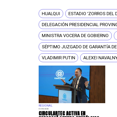
HUALQUI
ESTADIO 'ZORROS DEL 
DELEGACIÓN PRESIDENCIAL PROVINC
MINISTRA VOCERA DE GOBIERNO
SÉPTIMO JUZGADO DE GARANTÍA D
VLADIMIR PUTIN
ALEXEI NAVALN
REGIONAL
01/05/2026
​CIRCULARTEC ACTIVA EN