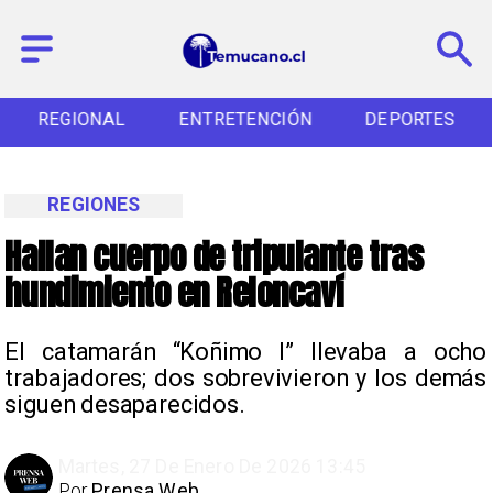
REGIONAL
ENTRETENCIÓN
DEPORTES
REGIONES
Hallan cuerpo de tripulante tras
hundimiento en Reloncaví
El catamarán “Koñimo I” llevaba a ocho
trabajadores; dos sobrevivieron y los demás
siguen desaparecidos.
Martes, 27 De Enero De 2026 13:45
Por
Prensa Web