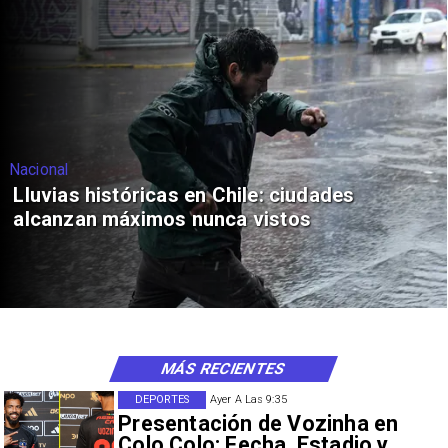
Nacional
Lluvias históricas en Chile: ciudades
alcanzan máximos nunca vistos
MÁS RECIENTES
DEPORTES
Ayer A Las 9:35
Presentación de Vozinha en
Colo Colo: Fecha, Estadio y