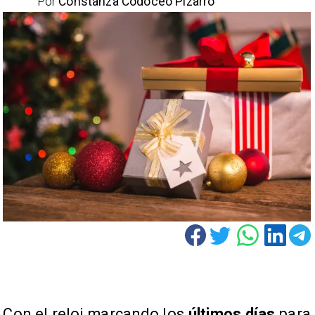
Por
Constanza Codoceo Pizarro
Con el reloj marcando los
últimos días
para