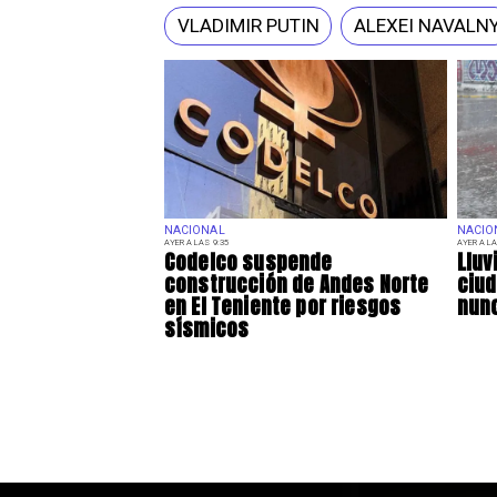
VLADIMIR PUTIN
ALEXEI NAVALN
NACIONAL
NACIO
AYER A LAS 9:35
AYER A LA
Codelco suspende
Lluv
construcción de Andes Norte
ciu
en El Teniente por riesgos
nunc
sísmicos