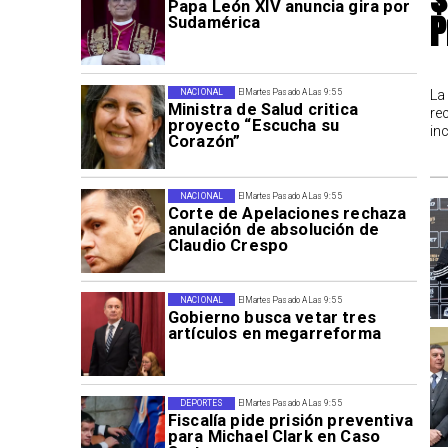
Papa León XIV anuncia gira por
P
Sudamérica
La
NACIONAL
El Martes Pasado A Las 9:55
Ministra de Salud critica
re
proyecto “Escucha su
in
Corazón”
NACIONAL
El Martes Pasado A Las 9:55
Corte de Apelaciones rechaza
anulación de absolución de
Claudio Crespo
NACIONAL
El Martes Pasado A Las 9:55
Gobierno busca vetar tres
artículos en megarreforma
DEPORTES
El Martes Pasado A Las 9:55
Fiscalía pide prisión preventiva
para Michael Clark en Caso