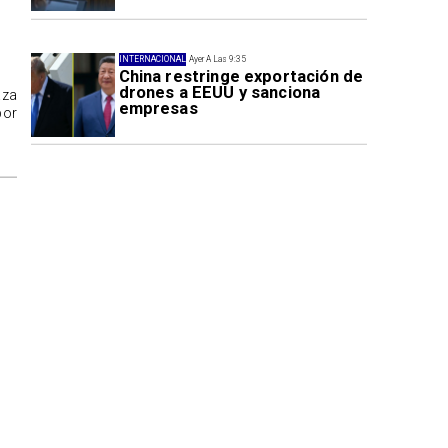
INTERNACIONAL
Ayer A Las 9:35
China restringe exportación de
drones a EEUU y sanciona
aza
empresas
por