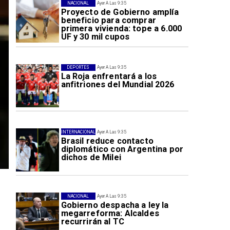
NACIONAL
Ayer A Las 9:35
Proyecto de Gobierno amplía
beneficio para comprar
primera vivienda: tope a 6.000
UF y 30 mil cupos
DEPORTES
Ayer A Las 9:35
La Roja enfrentará a los
anfitriones del Mundial 2026
INTERNACIONAL
Ayer A Las 9:35
Brasil reduce contacto
diplomático con Argentina por
dichos de Milei
NACIONAL
Ayer A Las 9:35
Gobierno despacha a ley la
megarreforma: Alcaldes
recurrirán al TC