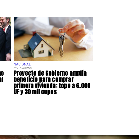
NACIONAL
AYER A LAS 9:35
mo
Proyecto de Gobierno amplía
al
beneficio para comprar
primera vivienda: tope a 6.000
UF y 30 mil cupos