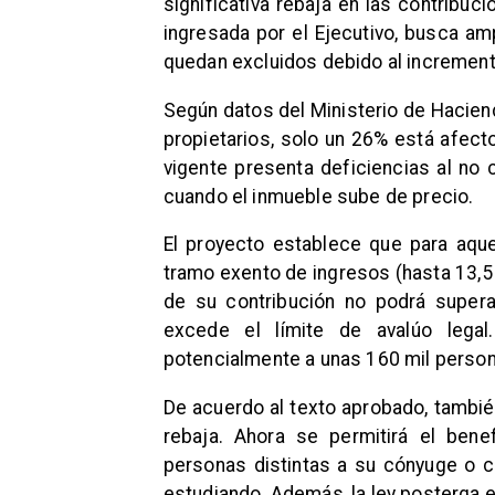
significativa rebaja en las contribuc
ingresada por el Ejecutivo, busca amp
quedan excluidos debido al incremento
Según datos del Ministerio de Hacien
propietarios, solo un 26% está afecto
vigente presenta deficiencias al no 
cuando el inmueble sube de precio.
El proyecto establece que para aqu
tramo exento de ingresos (hasta 13,5
de su contribución no podrá supera
excede el límite de avalúo legal
potencialmente a unas 160 mil perso
De acuerdo al texto aprobado, también
rebaja. Ahora se permitirá el ben
personas distintas a su cónyuge o 
estudiando. Además, la ley posterga e