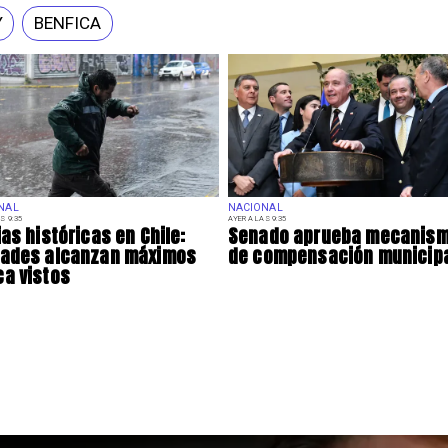
Y
BENFICA
NAL
NACIONAL
S 9:35
AYER A LAS 9:35
ias históricas en Chile:
Senado aprueba mecanis
dades alcanzan máximos
de compensación municip
a vistos