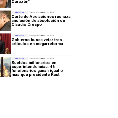
Corazón”
NACIONAL
El Martes Pasado A Las 9:55
Corte de Apelaciones rechaza
anulación de absolución de
Claudio Crespo
NACIONAL
El Martes Pasado A Las 9:55
Gobierno busca vetar tres
artículos en megarreforma
NACIONAL
El Martes Pasado A Las 9:55
Sueldos millonarios en
superintendencias: 46
funcionarios ganan igual o
más que presidente Kast