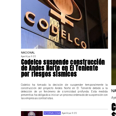
NACIONAL
Ayer A Las 9:35
Codelco suspende construcción
de Andes Norte en El Teniente
por riesgos sísmicos
Codelco ha tomado la decisión de suspender temporalmente la
construcción del proyecto Andes Norte en El Teniente debido a la
NA
detección de un fenómeno de sismicidad profunda. Esta medida
preventiva ha obligado a iniciar un proceso ordenado de suspensión con
Aye
las empresas contratistas.
C
$
INTERNACIONAL
Ayer A Las 9:35