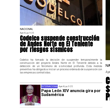
NACIONAL
Ayer A Las 9:35
Codelco suspende construcción
de Andes Norte en El Teniente
por riesgos sísmicos
Codelco ha tomado la decisión de suspender temporalmente la
construcción del proyecto Andes Norte en El Teniente debido a la
NA
detección de un fenómeno de sismicidad profunda. Esta medida
preventiva ha obligado a iniciar un proceso ordenado de suspensión con
Aye
las empresas contratistas.
C
$
INTERNACIONAL
Ayer A Las 9:35
Papa León XIV anuncia gira por
P
Sudamérica