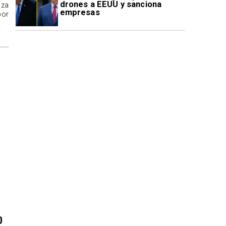
drones a EEUU y sanciona
aza
empresas
por
0