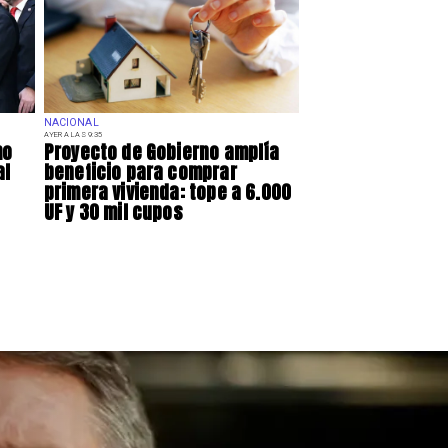
NACIONAL
AYER A LAS 9:35
mo
Proyecto de Gobierno amplía
al
beneficio para comprar
primera vivienda: tope a 6.000
UF y 30 mil cupos