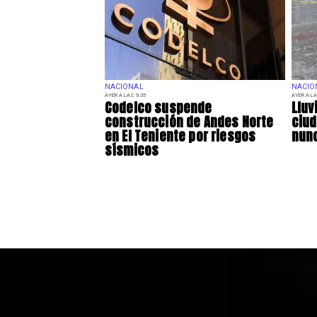
NACIONAL
NACIO
AYER A LAS 9:35
AYER A LA
Codelco suspende
Lluv
construcción de Andes Norte
ciu
en El Teniente por riesgos
nunc
sísmicos