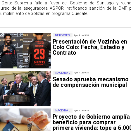
 Corte Suprema falla a favor del Gobierno de Santiago y rech
curso de la aseguradora ASPOR, ratificando sanción de la CMF 
cumplimiento de pólizas en programa Quédate.
DEPORTES
Ayer A Las 9:35
Presentación de Vozinha en
Colo Colo: Fecha, Estadio y
Contrato
NACIONAL
Ayer A Las 9:35
Senado aprueba mecanismo
de compensación municipal
NACIONAL
Ayer A Las 9:35
Proyecto de Gobierno amplía
beneficio para comprar
primera vivienda: tope a 6.00