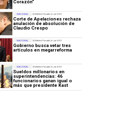
Corazón”
NACIONAL
El Martes Pasado A Las 9:55
Corte de Apelaciones rechaza
anulación de absolución de
Claudio Crespo
NACIONAL
El Martes Pasado A Las 9:55
Gobierno busca vetar tres
artículos en megarreforma
NACIONAL
El Martes Pasado A Las 9:55
Sueldos millonarios en
superintendencias: 46
funcionarios ganan igual o
más que presidente Kast