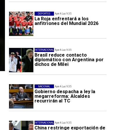
DEPORTES
Ayer A Las 9:35
La Roja enfrentará a los
anfitriones del Mundial 2026
INTERNACIONAL
Ayer A Las 9:35
Brasil reduce contacto
diplomático con Argentina por
dichos de Milei
NACIONAL
Ayer A Las 9:35
Gobierno despacha a ley la
megarreforma: Alcaldes
recurrirán al TC
INTERNACIONAL
Ayer A Las 9:35
China restringe exportación de