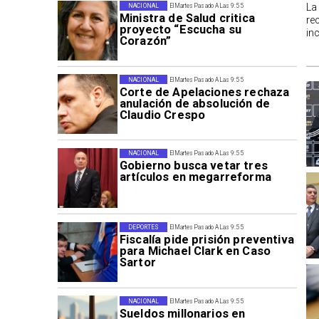
La
NACIONAL
El Martes Pasado A Las 9:55
Ministra de Salud critica
re
proyecto “Escucha su
in
Corazón”
NACIONAL
El Martes Pasado A Las 9:55
Corte de Apelaciones rechaza
anulación de absolución de
Claudio Crespo
NACIONAL
El Martes Pasado A Las 9:55
Gobierno busca vetar tres
artículos en megarreforma
DEPORTES
El Martes Pasado A Las 9:55
Fiscalía pide prisión preventiva
para Michael Clark en Caso
Sartor
NACIONAL
El Martes Pasado A Las 9:55
Sueldos millonarios en