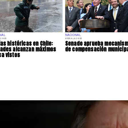
NAL
NACIONAL
S 9:35
AYER A LAS 9:35
ias históricas en Chile:
Senado aprueba mecanis
dades alcanzan máximos
de compensación municip
a vistos