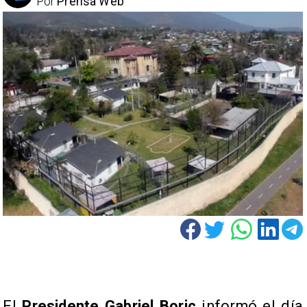
Por
Prensa Web
El
Presidente Gabriel Boric
informó el día