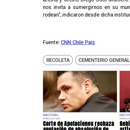
nos invita a sumergirnos en su mun
rodean", indicaron desde dicha institu
Fuente:
CNN Chile País
RECOLETA
CEMENTERIO GENERAL
NACIONAL
NACIO
AYER A LAS 9:55
AYER A LA
Corte de Apelaciones rechaza
Gobi
anulación de absolución de
artí