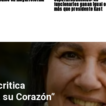
funcionarios ganan igual o
más que presidente Kast
nes rechaza
lución de