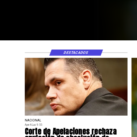
Claudio Crespo
DESTACADOS
NACIONAL
Ayer A Las 9:55
Corte de Apelaciones rechaza