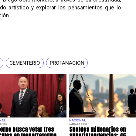
do artístico y explorar los pensamientos que lo
ción.
CEMENTERIO
PROFANACIÓN
NAL
NACIONAL
S 9:55
AYER A LAS 9:55
erno busca vetar tres
Sueldos millonarios en
culos en megarreforma
superintendencias: 46