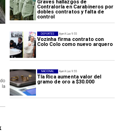
Graves hallazgos de
Contraloría en Carabineros por
dobles contratos y falta de
control
DEPORTES
Ayer A Las 9:55
Vozinha firma contrato con
Colo Colo como nuevo arquero
NACIONAL
Ayer A Las 9:55
Tía Rica aumenta valor del
ido
gramo de oro a $30.000
 la
k