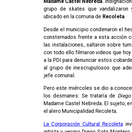
Madame Castel Nebreda
. Indignació
grupo de skates que vandalizaron 
ubicado en la comuna de
Recoleta
.
Desde el municipio condenaron el hec
consternados frente a esta acción co
las instalaciones, saltaron sobre tu
con todo ello filmaron videos que hoy
a la PDI para denunciar estos cobard
al grupo de inescrupulosos que ade
jefe comunal.
Pero este miércoles se dio a conocer
los desmanes: Se trataría de
Diego
Madame Castel Nebreda. El sujeto, en
el alero Municipalidad Recoleta.
La Corporación Cultural Recoleta
inv
artista y vecino Diego Soto Montero.