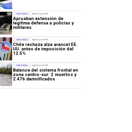
NACIONAL
Ayer A Las 9:55
Aprueban extensión de
legítima defensa a policías y
militares
NACIONAL
Ayer A Las 9:55
Chile rechaza alza arancel EE.
UU. antes de imposición del
12.5%
NACIONAL
Ayer A Las 9:55
Balance del sistema frontal en
zona centro-sur: 2 muertos y
2.476 damnificados