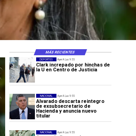
MÁS RECIENTES
DEPORTES
Ayer A Las 9:55
Clark increpado por hinchas de
la U en Centro de Justicia
NACIONAL
Ayer A Las 9:55
Alvarado descarta reintegro
de exsubsecretario de
Hacienda y anuncia nuevo
titular
NACIONAL
Ayer A Las 9:55