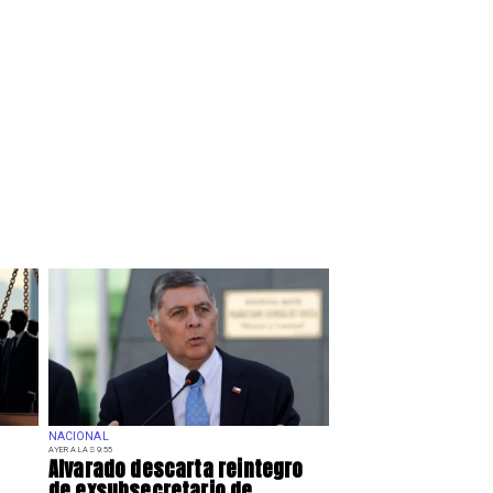
NACIONAL
AYER A LAS 9:55
Alvarado descarta reintegro
de exsubsecretario de