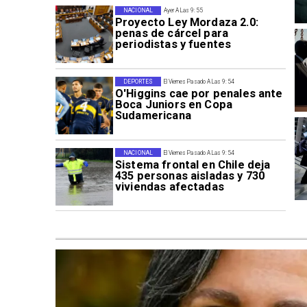
NACIONAL
Ayer A Las 9:55
Proyecto Ley Mordaza 2.0:
penas de cárcel para
periodistas y fuentes
DEPORTES
El Viernes Pasado A Las 9:54
O'Higgins cae por penales ante
Boca Juniors en Copa
Sudamericana
NACIONAL
El Viernes Pasado A Las 9:54
Sistema frontal en Chile deja
435 personas aisladas y 730
viviendas afectadas