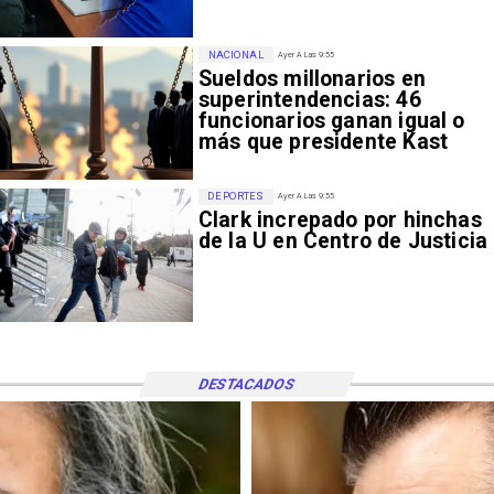
NACIONAL
Ayer A Las 9:55
Sueldos millonarios en
superintendencias: 46
funcionarios ganan igual o
más que presidente Kast
DEPORTES
Ayer A Las 9:55
Clark increpado por hinchas
de la U en Centro de Justicia
DESTACADOS