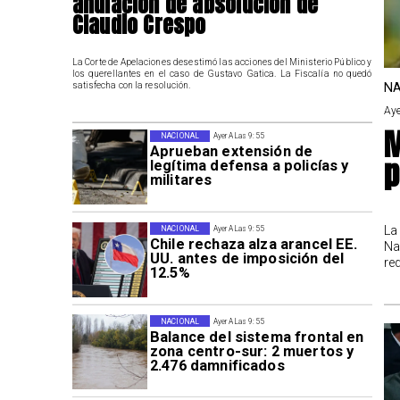
anulación de absolución de
Claudio Crespo
La Corte de Apelaciones desestimó las acciones del Ministerio Público y
los querellantes en el caso de Gustavo Gatica. La Fiscalía no quedó
NA
satisfecha con la resolución.
Aye
M
NACIONAL
Ayer A Las 9:55
Aprueban extensión de
p
legítima defensa a policías y
militares
La
NACIONAL
Ayer A Las 9:55
Chile rechaza alza arancel EE.
Na
UU. antes de imposición del
re
12.5%
NACIONAL
Ayer A Las 9:55
Balance del sistema frontal en
zona centro-sur: 2 muertos y
2.476 damnificados