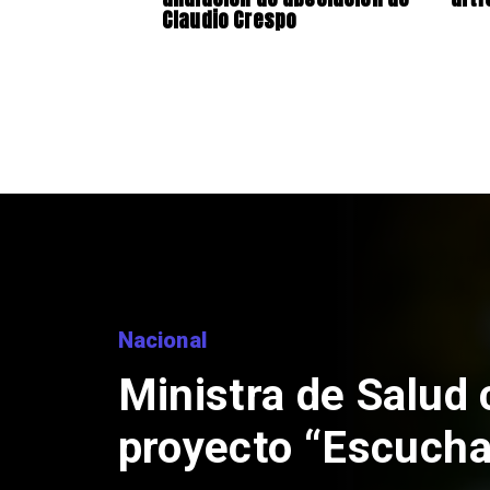
Claudio Crespo
Nacional
Corte de Apelacio
anulación de abso