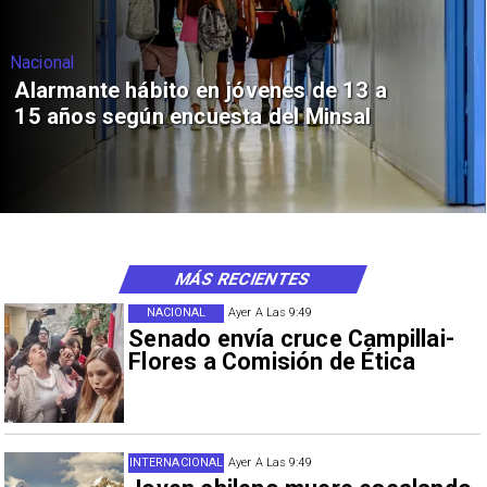
Nacional
Alarmante hábito en jóvenes de 13 a
15 años según encuesta del Minsal
MÁS RECIENTES
NACIONAL
Ayer A Las 9:49
Senado envía cruce Campillai-
Flores a Comisión de Ética
INTERNACIONAL
Ayer A Las 9:49