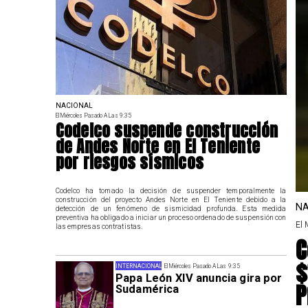
NACIONAL
El Miércoles Pasado A Las 9:35
Codelco suspende construcción
de Andes Norte en El Teniente
por riesgos sísmicos
Codelco ha tomado la decisión de suspender temporalmente la
construcción del proyecto Andes Norte en El Teniente debido a la
NA
detección de un fenómeno de sismicidad profunda. Esta medida
preventiva ha obligado a iniciar un proceso ordenado de suspensión con
El 
las empresas contratistas.
C
$
INTERNACIONAL
El Miércoles Pasado A Las 9:35
Papa León XIV anuncia gira por
P
Sudamérica