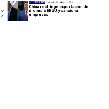
INTERNACIONAL
El Miércoles Pasado A Las 9:35
China restringe exportación de
drones a EEUU y sanciona
aza
empresas
por