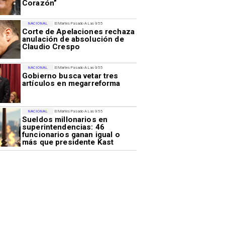
Corazón”
NACIONAL
El Martes Pasado A Las 9:55
Corte de Apelaciones rechaza
anulación de absolución de
Claudio Crespo
NACIONAL
El Martes Pasado A Las 9:55
Gobierno busca vetar tres
artículos en megarreforma
NACIONAL
El Martes Pasado A Las 9:55
Sueldos millonarios en
superintendencias: 46
funcionarios ganan igual o
más que presidente Kast