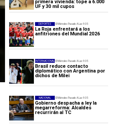
primera vivienda: tope a 6.000
UF y 30 mil cupos
DEPORTES
El Miércoles Pasado A Las 9:35
La Roja enfrentará a los
anfitriones del Mundial 2026
INTERNACIONAL
El Miércoles Pasado A Las 9:35
Brasil reduce contacto
diplomático con Argentina por
dichos de Milei
NACIONAL
El Miércoles Pasado A Las 9:35
Gobierno despacha a ley la
megarreforma: Alcaldes
recurrirán al TC