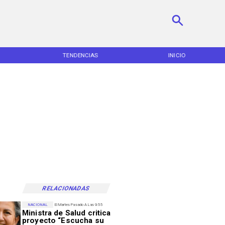
TENDENCIAS
INICIO
NACIO
RELACIONADAS
NACIONAL
El Martes Pasado A Las 9:55
Ministra de Salud critica
proyecto “Escucha su