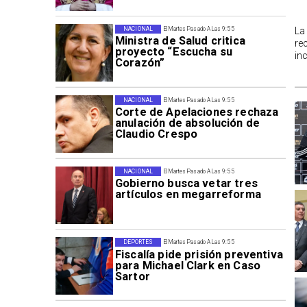
La
NACIONAL
El Martes Pasado A Las 9:55
Ministra de Salud critica
re
proyecto “Escucha su
in
Corazón”
NACIONAL
El Martes Pasado A Las 9:55
Corte de Apelaciones rechaza
anulación de absolución de
Claudio Crespo
NACIONAL
El Martes Pasado A Las 9:55
Gobierno busca vetar tres
artículos en megarreforma
DEPORTES
El Martes Pasado A Las 9:55
Fiscalía pide prisión preventiva
para Michael Clark en Caso
Sartor