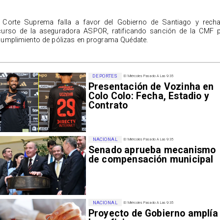
 Corte Suprema falla a favor del Gobierno de Santiago y rech
curso de la aseguradora ASPOR, ratificando sanción de la CMF 
cumplimiento de pólizas en programa Quédate.
DEPORTES
El Miércoles Pasado A Las 9:35
Presentación de Vozinha en
Colo Colo: Fecha, Estadio y
Contrato
NACIONAL
El Miércoles Pasado A Las 9:35
Senado aprueba mecanismo
de compensación municipal
NACIONAL
El Miércoles Pasado A Las 9:35
Proyecto de Gobierno amplía