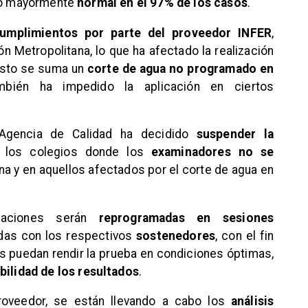
ido mayormente
normal en el 97% de los casos
.
cumplimientos por parte del proveedor INFER
,
ón Metropolitana, lo que ha afectado la realización
 esto se suma un
corte de agua no programado en
mbién ha impedido la aplicación en ciertos
a Agencia de Calidad ha decidido
suspender la
 los colegios donde los
examinadores no se
na y en aquellos afectados por el corte de agua en
uaciones serán
reprogramadas en sesiones
das con los respectivos
sostenedores
, con el fin
s puedan rendir la prueba en condiciones óptimas,
bilidad de los resultados
.
proveedor, se están llevando a cabo los
análisis