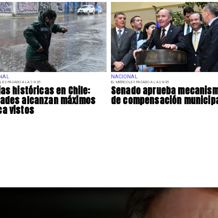
NAL
NACIONAL
LES PASADO A LAS 9:35
EL MIÉRCOLES PASADO A LAS 9:35
ias históricas en Chile:
Senado aprueba mecanis
dades alcanzan máximos
de compensación municip
a vistos