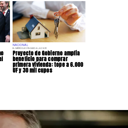
NACIONAL
EL MIÉRCOLES PASADO A LAS 9:35
mo
Proyecto de Gobierno amplía
al
beneficio para comprar
primera vivienda: tope a 6.000
UF y 30 mil cupos