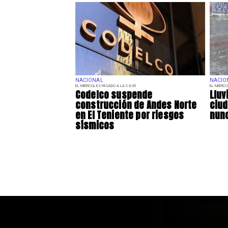
NACIONAL
NACIO
EL MIÉRCOLES PASADO A LAS 9:35
EL MIÉRCO
Codelco suspende
Lluv
construcción de Andes Norte
ciu
en El Teniente por riesgos
nunc
sísmicos